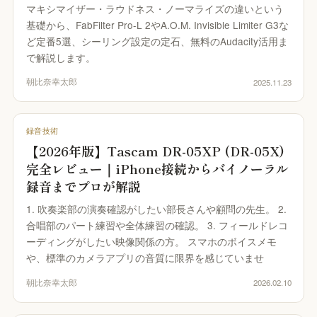
マキシマイザー・ラウドネス・ノーマライズの違いという
基礎から、FabFilter Pro-L 2やA.O.M. Invisible Limiter G3な
ど定番5選、シーリング設定の定石、無料のAudacity活用ま
で解説します。
朝比奈幸太郎
2025.11.23
録音技術
【2026年版】Tascam DR-05XP (DR-05X)
完全レビュー｜iPhone接続からバイノーラル
録音までプロが解説
1. 吹奏楽部の演奏確認がしたい部長さんや顧問の先生。 2.
合唱部のパート練習や全体練習の確認。 3. フィールドレコ
ーディングがしたい映像関係の方。 スマホのボイスメモ
や、標準のカメラアプリの音質に限界を感じていませ
朝比奈幸太郎
2026.02.10