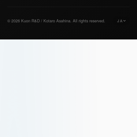
© 2026 Kuon R&D / Kotaro Asahina. All rights reserved.
JA
日本語
Japanese
English
English
Deutsch
German
繁體中文
Traditional Chinese