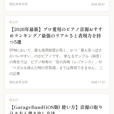
朝比奈幸太郎
2025.08.31
仕上げ
【2026年最新】プロ愛用のピアノ音源おすす
めランキング！最強のリアルさと表現力を持
つ5選
DTMにおいて、最も使用頻度が高く、かつ「最も安っぽさ
がバレやすい」のがピアノです。 単なるサンプル（録音）
の再生では、ピアノ特有の「弦の共鳴（レゾナンス）」や
「ペダルを踏んだ時の空気感」までは再現できません。 こ
の記事
朝比奈幸太郎
2025.11.27
仕上げ
【GarageBand(iOS版) 使い方】音源の取り
込み方と書き出し方法