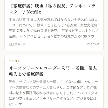
オープンリール・レストア・レコード
間オーディオ｜配置・動きを記録・5.1〜
【徹底解説】映画「私の親友、アンネ・フラ
2.2・ADM/BW64
ンク」 / Netflix
UON SPATIAL
本日の記事 本日は人類が忘れてはならないナチスのホロコ
相整合｜スポットを整え、立体音響で書き出
ーストについて。 執筆：こうたろう / 音楽家・宗教文化研
究家 音楽大学で民族音楽を研究。 卒業後ピアニストとして
環境キャプチャー
活動。 インプロビゼーション哲学の研究のため北欧スウ
ームトーン実測｜環境に最適化して自動整音
朝比奈幸太郎
2025.03.07
UON STAGE
音設計シミュレーター｜無指向 A/B・残響・
射
アナログ
オープンリールレコーダー入門 ~ 名機、個人
UON FIELD
輸入まで徹底解説
イキング一致率｜2D/3D で音場を予測
近年、サブスク型の音楽も一巡して、CDへの懐古やレコー
UON ANALYZER
ドへの懐古などのブームと合わさり、全体的なアナログ機
ーディオアナライザー｜LUFS・スペクトラ
材の魅力が再評価される社会になりました。 ペンタックス
・8計測
は新型フィルムカメラをリリースするなど、デジタルには
UON MONTAGE
ないアナ
ラシックのテイク編集｜いちばん良い部分を