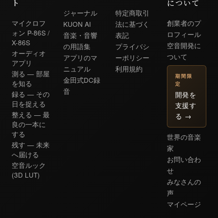
ト
について
ジャーナル
特定商取引
マイクロフ
創業者のプ
KUON AI
法に基づく
ォン P-86S /
ロフィール
音楽・音響
表記
X-86S
空音開発に
の用語集
プライバシ
オーディオ
ついて
アプリのマ
ーポリシー
アプリ
ニュアル
利用規約
測る — 部屋
期間限
金田式DC録
を知る
定
音
開発を
録る — その
日を捉える
支援す
整える — 最
る
→
良の一本に
する
世界の音楽
残す — 未来
家
へ届ける
お問い合わ
空音ルック
せ
(3D LUT)
みなさんの
声
マイページ