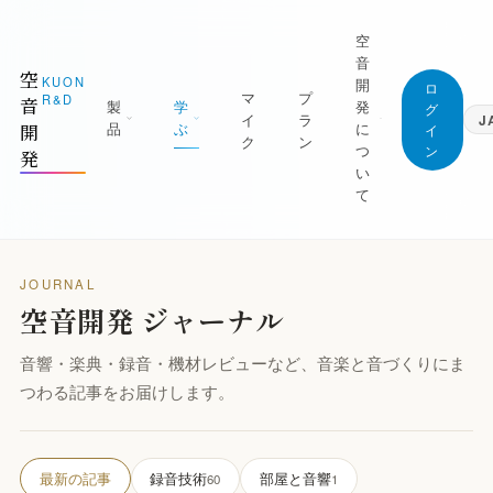
空
音
空
KUON
開
ロ
マ
プ
R&D
音
製
学
発
グ
イ
ラ
J
品
ぶ
に
開
イ
ク
ン
つ
ン
発
日本語
い
Japanese
て
English
1 測る
ジャーナル (すべての記事)
English
屋を知る｜ROOM CAPTURE・KUON
空音開発が持っている知識は、すべてここに。
Deutsch
TAGE・KUON FIELD
無料です
JOURNAL
German
マニフェスト
空音開発 ジャーナル
2 録る
最新の記事
繁體中文
なぜ空音開発を作るのか
Traditional Chinese
の日を捉える｜P-86S・KUON DAW・
新着と、書き直した記事を新しい順に
UON DAR・LESSON RECORDER
音響・楽典・録音・機材レビューなど、音楽と音づくりにま
創業者
録音技術
朝比奈幸太郎
つわる記事をお届けします。
3 整える
マイクの立て方と楽器別の録り方
良の一本にする｜MONTAGE・
世界初の技術
AXIMIZER・ANALYZER・INTONATION
部屋と音響
ブラウザだけで完結することを、世界で初め
実現した技術
残響・反射・測定・ルームアコースティック
最新の記事
録音技術
部屋と音響
60
1
4 残す