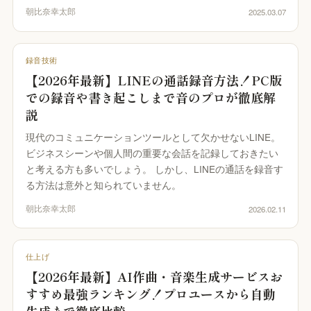
い合わせる
朝比奈幸太郎
2025.03.07
UON MAXIMIZER
域別マキシマイザー｜音を大きく、音を変え
録音技術
【2026年最新】LINEの通話録音方法！PC版
UON PIANO
での録音や書き起こしまで音のプロが徹底解
アノ調律｜ブラウザで精密チューニング
説
uon TEAM
現代のコミュニケーションツールとして欠かせないLINE。
言葉方式のチーム編集｜3 人と録音を編集
ビジネスシーンや個人間の重要な会話を記録しておきたい
と考える方も多いでしょう。 しかし、LINEの通話を録音す
空音ルック
る方法は意外と知られていません。
D LUT 33 本｜ブラウザで適用・DaVinci 用
ube
朝比奈幸太郎
2026.02.11
UON ARTWORK
像変換 (無料)｜ジャケット・サムネイルを規
仕上げ
どおりに
【2026年最新】AI作曲・音楽生成サービスお
すすめ最強ランキング！プロユースから自動