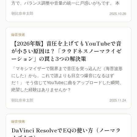
方で、バランス調整や音量の統一に戸惑いがちです。 本
朝比奈幸太郎
2025.10.28
録音技術
【2026年版】音圧を上げてもYouTubeで音
が小さい原因は？「ラウドネスノーマライゼ
ーション」の罠と3つの解決策
「マキシマイザーで限界まで音圧を突っ込んだ（海苔波形
にした）から、これで誰よりも目立つ爆音になるはず
だ！」 そう信じてYouTubeに曲をアップロードした瞬間、
絶望した経験はありませんか？
朝比奈幸太郎
2025.11.24
録音技術
DaVinci ResolveでEQの使い方（ノーマラ