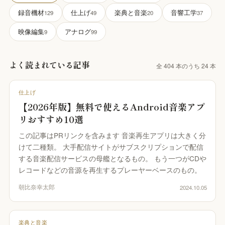
来へ届ける｜Vault・DDP PLAYER・
KUON の仕組み
録音機材
録音機材
仕上げ
楽典と音楽
音響工学
129
49
20
37
RTWORK・Collaborate
ブラウザで完結する設計と、データの扱い
マイク・レコーダー・インターフェース
映像編集
アナログ
9
99
すべての製品
みなさんの声
仕上げ
楽家のための、洗練されたツール群
バグ報告・改善案 (ログイン不要)
編集・マスタリング・DAW・自動化
よく読まれている記事
全 404 本のうち 24 本
UON AI
お問い合わせ
楽典と音楽
楽家のための AI｜楽典・和声・音響学に答え
ご質問・ご相談はこちらから
楽典・和声・楽器・演奏・音楽史
仕上げ
【2026年版】無料で使えるAndroid音楽アプ
音響工学
UON NOTE
測定・解析・電子回路
リおすすめ10選
譜が貼れるノート｜五線譜・レッスン録音・
インドマップ
この記事はPRリンクを含みます 音楽再生アプリは大きく分
KUON AI
けて二種類。 大手配信サイトがサブスクリプションで配信
読んでも分からないことは、聞いてください。
UON DAW
音楽は生成しません
する音楽配信サービスの母艦となるもの。 もう一つがCDや
ラウザ DAW｜録音・編集・ミックス
レコードなどの音源を再生するプレーヤーベースのもの。
KUON NOTE
UON DAR
楽譜が貼れるノート｜五線譜・レッスン録音・
朝比奈幸太郎
2024.10.05
スタリング・ベンチ｜編集・修復・解析・書
マインドマップ
出し
アナログ
UON DAR 3D
楽典と音楽