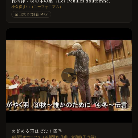
保科洋：秋の木の葉（Les Feuilles d'automne）
小久保まい（ユーフォニアム）
金田式 DC録音 MK2
▶
めざめる羽はばたく四季
合唱団オホーツク（谷川賢作 作曲・覚和歌子 作詞）