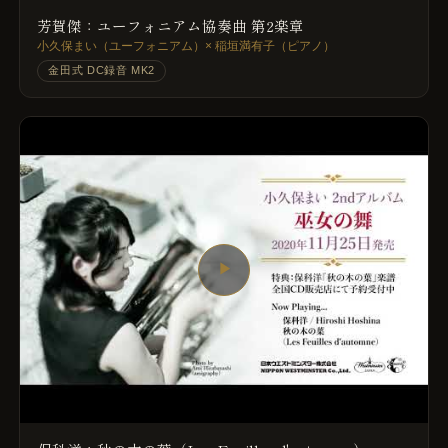
芳賀傑：ユーフォニアム協奏曲 第2楽章
小久保まい（ユーフォニアム）× 稲垣満有子（ピアノ）
金田式 DC録音 MK2
▶