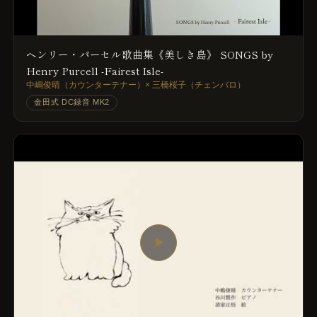
ヘンリー・パーセル歌曲集《美しき島》 SONGS by
Henry Purcell -Fairest Isle-
中嶋俊晴（カウンターテナー）× 三橋桜子（チェンバロ）
金田式 DC録音 MK2
▶