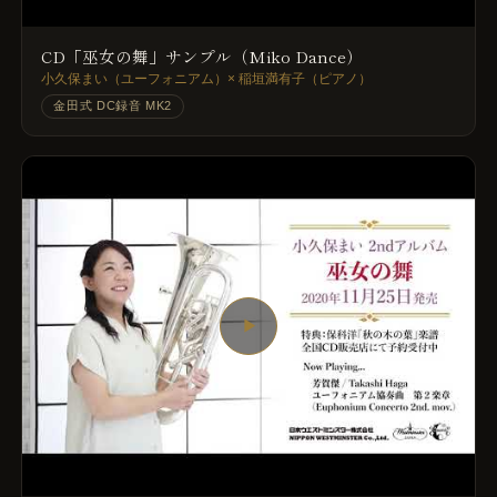
CD「巫女の舞」サンプル（Miko Dance）
小久保まい（ユーフォニアム）× 稲垣満有子（ピアノ）
金田式 DC録音 MK2
▶