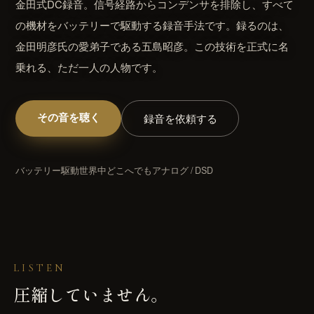
金田式DC録音。信号経路からコンデンサを排除し、すべて
来へ届ける｜Vault・DDP PLAYER・
KUON の仕組み
録音機材
の機材をバッテリーで駆動する録音手法です。録るのは、
RTWORK・Collaborate
ブラウザで完結する設計と、データの扱い
マイク・レコーダー・インターフェース
金田明彦氏の愛弟子である五島昭彦。この技術を正式に名
すべての製品
みなさんの声
仕上げ
乗れる、ただ一人の人物です。
楽家のための、洗練されたツール群
バグ報告・改善案 (ログイン不要)
編集・マスタリング・DAW・自動化
UON AI
お問い合わせ
楽典と音楽
楽家のための AI｜楽典・和声・音響学に答え
その音を聴く
録音を依頼する
ご質問・ご相談はこちらから
楽典・和声・楽器・演奏・音楽史
音響工学
UON NOTE
測定・解析・電子回路
譜が貼れるノート｜五線譜・レッスン録音・
バッテリー駆動
世界中どこへでも
アナログ / DSD
インドマップ
KUON AI
読んでも分からないことは、聞いてください。
UON DAW
音楽は生成しません
ラウザ DAW｜録音・編集・ミックス
KUON NOTE
UON DAR
楽譜が貼れるノート｜五線譜・レッスン録音・
スタリング・ベンチ｜編集・修復・解析・書
LISTEN
マインドマップ
出し
圧縮していません。
アナログ
UON DAR 3D