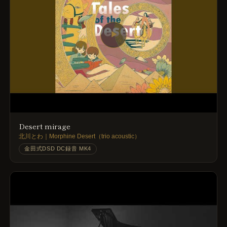
▶
Desert mirage
北川とわ｜Morphine Desert（trio acoustic）
金田式DSD DC録音 MK4