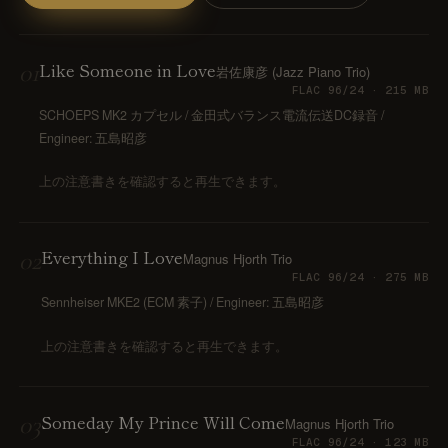
い合わせる
UON MAXIMIZER
01
Like Someone in Love
岩佐康彦 (Jazz Piano Trio)
域別マキシマイザー｜音を大きく、音を変え
FLAC 96/24 ·
215 MB
SCHOEPS MK2 カプセル / 金田式バランス電流伝送DC録音 /
UON PIANO
Engineer: 五島昭彦
アノ調律｜ブラウザで精密チューニング
上の注意書きを確認すると再生できます。
uon TEAM
言葉方式のチーム編集｜3 人と録音を編集
02
Everything I Love
空音ルック
Magnus Hjorth Trio
D LUT 33 本｜ブラウザで適用・DaVinci 用
FLAC 96/24 ·
275 MB
ube
Sennheiser MKE2 (ECM 素子) / Engineer: 五島昭彦
UON ARTWORK
上の注意書きを確認すると再生できます。
像変換 (無料)｜ジャケット・サムネイルを規
どおりに
03
Someday My Prince Will Come
Magnus Hjorth Trio
FLAC 96/24 ·
123 MB