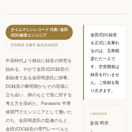
Akihiko Goto
タイムマシンレコード 代表 / 金田
金田式DC録音
式DC録音エンジニア
を正式に名乗れ
空音開発 音響学 最高技術顧問
るのは、五島昭
彦ただ一人で
中高時代より独自に録音の研究を
す。空音開発は
始める。やがて金田式DC録音の
録音を行いませ
創始者である金田明彦氏に師事。
ん。ご依頼を取
DC録音の黎明期からその現場に
り次ぎます。
立ち会い、師のもとで音に対する
考え方を深めた。Panasonic 半導
体部門でエンジニアとして働いた
LINEAGE
のち、金田明彦氏の監修のもと、
金田 明彦
金田式DC録音の専門レーベルと
↓