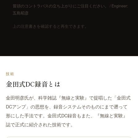
冒頭のコントラバスの立ち上がりにご注目ください。 / Engineer:
五島昭彦
上の注意書きを確認すると再生できます。
技術
金田式DC録音とは
金田明彦氏が、科学雑誌『無線と実験』で提唱した「金田式
DCアンプ」の思想を、録音システムそのものにまで遡って
形にした手法です。金田式DC録音もまた、『無線と実験』
誌で正式に紹介された技術です。