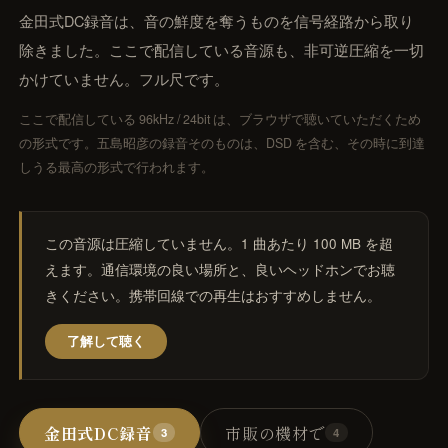
オープンリール・レストア・レコード
間オーディオ｜配置・動きを記録・5.1〜
金田式DC録音は、音の鮮度を奪うものを信号経路から取り
2.2・ADM/BW64
除きました。ここで配信している音源も、非可逆圧縮を一切
UON SPATIAL
かけていません。フル尺です。
相整合｜スポットを整え、立体音響で書き出
ここで配信している 96kHz / 24bit は、ブラウザで聴いていただくため
環境キャプチャー
の形式です。五島昭彦の録音そのものは、DSD を含む、その時に到達
ームトーン実測｜環境に最適化して自動整音
しうる最高の形式で行われます。
UON STAGE
音設計シミュレーター｜無指向 A/B・残響・
この音源は圧縮していません。1 曲あたり 100 MB を超
射
えます。通信環境の良い場所と、良いヘッドホンでお聴
UON FIELD
きください。携帯回線での再生はおすすめしません。
イキング一致率｜2D/3D で音場を予測
了解して聴く
UON ANALYZER
ーディオアナライザー｜LUFS・スペクトラ
・8計測
UON MONTAGE
金田式DC録音
市販の機材で
3
4
ラシックのテイク編集｜いちばん良い部分を