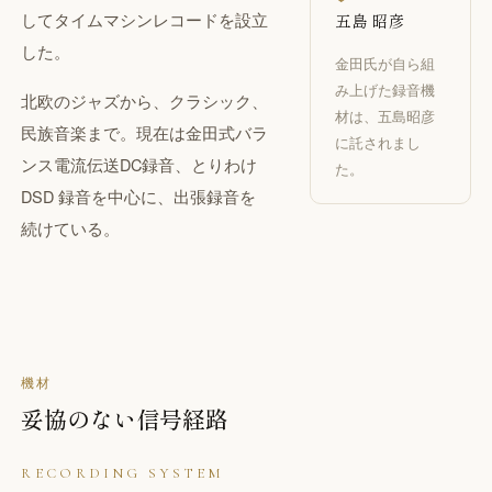
してタイムマシンレコードを設立
五島 昭彦
した。
金田氏が自ら組
み上げた録音機
北欧のジャズから、クラシック、
材は、五島昭彦
民族音楽まで。現在は金田式バラ
に託されまし
ンス電流伝送DC録音、とりわけ
た。
DSD 録音を中心に、出張録音を
続けている。
機材
妥協のない信号経路
RECORDING SYSTEM