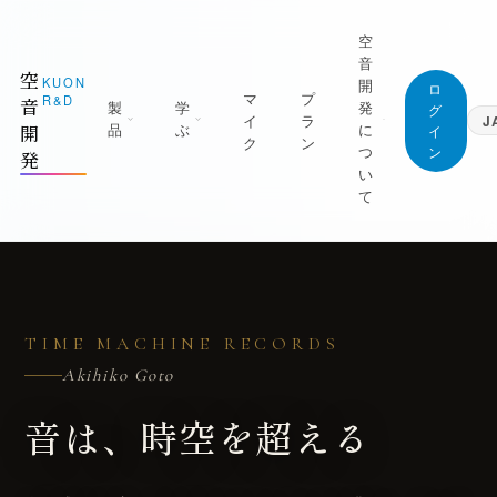
空
音
空
KUON
開
ロ
マ
プ
R&D
音
製
学
発
グ
イ
ラ
J
品
ぶ
に
開
イ
ク
ン
つ
ン
発
日本語
い
Japanese
て
English
1 測る
ジャーナル (すべての記事)
English
屋を知る｜ROOM CAPTURE・KUON
空音開発が持っている知識は、すべてここに。
Deutsch
TAGE・KUON FIELD
無料です
German
マニフェスト
2 録る
最新の記事
繁體中文
なぜ空音開発を作るのか
Traditional Chinese
TIME MACHINE RECORDS
の日を捉える｜P-86S・KUON DAW・
新着と、書き直した記事を新しい順に
UON DAR・LESSON RECORDER
創業者
Akihiko Goto
録音技術
朝比奈幸太郎
3 整える
マイクの立て方と楽器別の録り方
音は、
時空を超える
良の一本にする｜MONTAGE・
世界初の技術
AXIMIZER・ANALYZER・INTONATION
部屋と音響
ブラウザだけで完結することを、世界で初め
実現した技術
残響・反射・測定・ルームアコースティック
4 残す