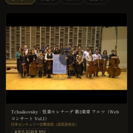
▶
Tchaikovsky：弦楽セレナーデ 第2楽章 ワルツ（Web
コンサート Vol.1）
日本センチュリー交響楽団（楽団員有志）
金田式 DC録音 MK2