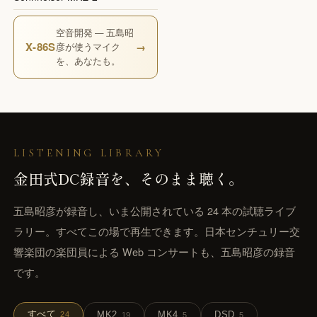
空音開発 — 五島昭
X-86S
→
彦が使うマイク
を、あなたも。
LISTENING LIBRARY
金田式DC録音を、
そのまま聴く。
五島昭彦が録音し、いま公開されている 24 本の試聴ライブ
ラリー。すべてこの場で再生できます。日本センチュリー交
響楽団の楽団員による Web コンサートも、五島昭彦の録音
です。
すべて
MK2
MK4
DSD
24
19
5
5