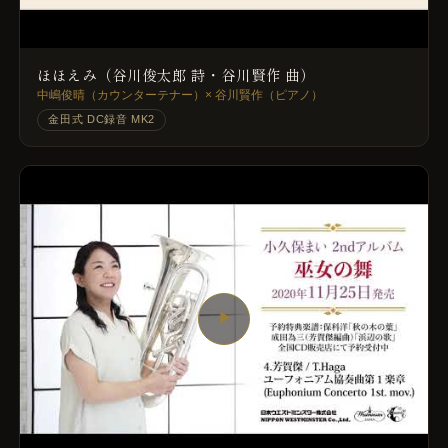
ほほえみ（谷川俊太郎 詩・谷川賢作 曲）
中嶋俊晴（カウンターテナー）× 谷川賢作（ピアノ）
金田式 DC録音 MK2
▶