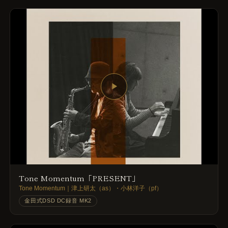
▶
Tone Momentum「PRESENT」
Tone Momentum｜津上研太（as）・小林洋子（pf）
金田式DSD DC録音 MK2