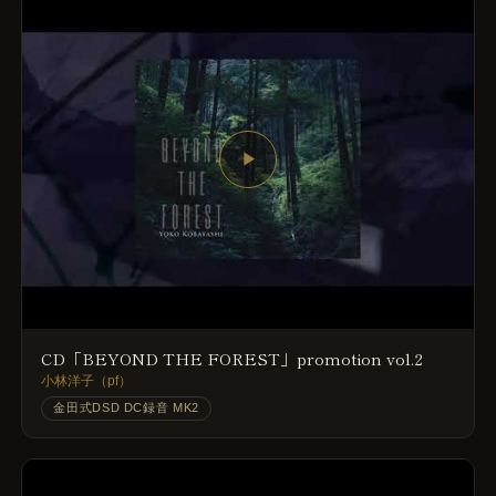
▶
CD「BEYOND THE FOREST」promotion vol.2
小林洋子（pf）
金田式DSD DC録音 MK2