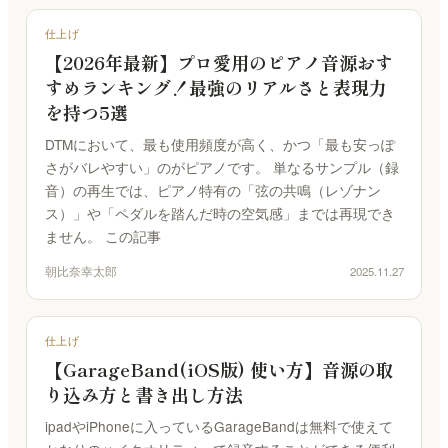
仕上げ
【2026年最新】プロ愛用のピアノ音源おす
すめランキング！最強のリアルさと表現力
を持つ5選
DTMにおいて、最も使用頻度が高く、かつ「最も安っぽ
さがバレやすい」のがピアノです。 単なるサンプル（録
音）の再生では、ピアノ特有の「弦の共鳴（レゾナン
ス）」や「ペダルを踏んだ時の空気感」までは再現でき
ません。 この記事
朝比奈幸太郎
2025.11.27
仕上げ
【GarageBand(iOS版) 使い方】音源の取
り込み方と書き出し方法
ipadやiPhoneに入っているGarageBandは無料で使えて