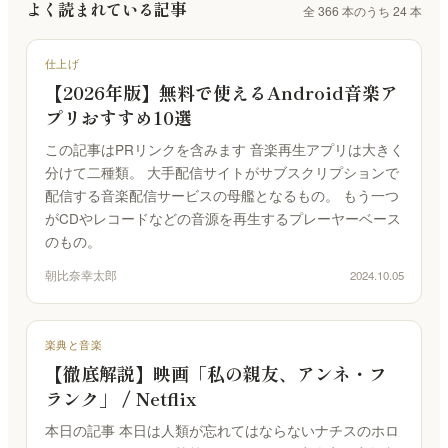
すべての製品
よく読まれている記事
全 366 本のうち 24 本
仕上げ
お問い合わせ
音楽家のための、洗練されたツール群
編集・マスタリング・DAW・自動化
ご質問・ご相談はこちらから
KUON AI
仕上げ
楽典と音楽
音楽家のための AI｜楽典・和声・音響学に答える
【2026年版】無料で使えるAndroid音楽ア
楽典・和声・楽器・演奏・音楽史
プリおすすめ10選
KUON NOTE
音響工学
この記事はPRリンクを含みます 音楽再生アプリは大きく
楽譜が貼れるノート｜五線譜・レッスン録音・マイ
測定・解析・電子回路
ンドマップ
分けて二種類。 大手配信サイトがサブスクリプションで
配信する音楽配信サービスの母艦となるもの。 もう一つ
KUON AI
KUON DAW
がCDやレコードなどの音源を再生するプレーヤーベース
読んでも分からないことは、聞いてください。音楽
ブラウザ DAW｜録音・編集・ミックス
は生成しません
のもの。
KUON DAR
朝比奈幸太郎
2024.10.05
KUON NOTE
マスタリング・ベンチ｜編集・修復・解析・書き出
楽譜が貼れるノート｜五線譜・レッスン録音・マイ
し
ンドマップ
KUON DAR 3D
楽典と音楽
アナログ
空間オーディオ｜配置・動きを記録・5.1〜22.2・
【徹底解説】映画「私の親友、アンネ・フ
オープンリール・レストア・レコード
ADM/BW64
ランク」 / Netflix
KUON SPATIAL
本日の記事 本日は人類が忘れてはならないナチスのホロ
位相整合｜スポットを整え、立体音響で書き出す