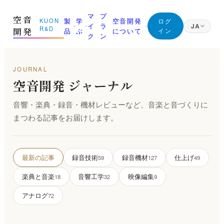
マ
プ
空音
製
学
空音開発
KUON
ログ
イ
ラ
JA
R&D
開発
品
ぶ
について
イン
ク
ン
日本語
Japanese
01 測る
ジャーナル (すべての記事)
マニフェスト
English
JOURNAL
English
空音開発 ジャーナル
部屋を知る｜ROOM CAPTURE・KUON STAGE・
空音開発が持っている知識は、すべてここに。無料
なぜ空音開発を作るのか
KUON FIELD
です
Deutsch
創業者
German
音響・楽典・録音・機材レビューなど、音楽と音づくりに
02 録る
最新の記事
朝比奈幸太郎
まつわる記事をお届けします。
繁體中文
その日を捉える｜P-86S・KUON DAW・KUON
新着と、書き直した記事を新しい順に
Traditional Chinese
DAR・LESSON RECORDER
世界初の技術
録音技術
ブラウザだけで完結することを、世界で初めて実現
03 整える
マイクの立て方と楽器別の録り方
した技術
最新の記事
録音技術
録音機材
仕上げ
59
127
49
最良の一本にする｜MONTAGE・MAXIMIZER・
ANALYZER・INTONATION
部屋と音響
KUON の仕組み
楽典と音楽
音響工学
映像編集
18
32
9
残響・反射・測定・ルームアコースティック
ブラウザで完結する設計と、データの扱い
04 残す
アナログ
72
未来へ届ける｜Vault・DDP PLAYER・ARTWORK・
録音機材
みなさんの声
Collaborate
マイク・レコーダー・インターフェース
バグ報告・改善案 (ログイン不要)