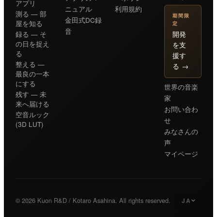
アプリ
ニュアル
利用規約
測る — 部
期間限
金田式DC録
屋を知る
定
音
開発
録る — そ
の日を捉え
を支
る
援す
整える —
る
→
最良の一本
にする
世界の音楽
残す — 未
家
来へ届ける
お問い合わ
空音ルック
せ
(3D LUT)
みなさんの
声
マイページ
© 2026 Kuon R&D / Kotaro Asahina. All rights reserved.
JA