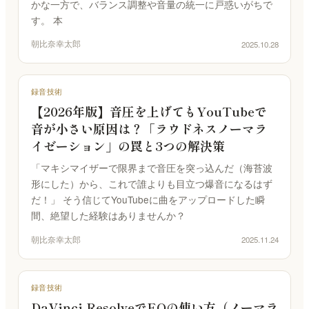
かな一方で、バランス調整や音量の統一に戸惑いがちで
す。 本
朝比奈幸太郎
2025.10.28
録音技術
【2026年版】音圧を上げてもYouTubeで
音が小さい原因は？「ラウドネスノーマラ
イゼーション」の罠と3つの解決策
「マキシマイザーで限界まで音圧を突っ込んだ（海苔波
形にした）から、これで誰よりも目立つ爆音になるはず
だ！」 そう信じてYouTubeに曲をアップロードした瞬
間、絶望した経験はありませんか？
朝比奈幸太郎
2025.11.24
録音技術
DaVinci ResolveでEQの使い方（ノーマラ