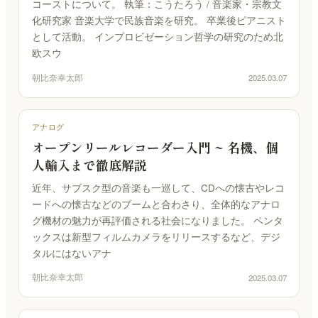
コーストについて。 執筆：こうたろう / 音楽家・宗教文
化研究家 音楽大学で民族音楽を研究。 卒業後ピアニスト
環境キャプチャー
として活動。 インプロビゼーション哲学の研究のため北
ルームトーン実測｜環境に最適化して自動整音
欧スウ
KUON STAGE
朝比奈幸太郎
2025.03.07
録音設計シミュレーター｜無指向 A/B・残響・反射
KUON FIELD
アナログ
マイキング一致率｜2D/3D で音場を予測
オープンリールレコーダー入門 ~ 名機、個
KUON ANALYZER
人輸入まで徹底解説
オーディオアナライザー｜LUFS・スペクトラム・8
計測
近年、サブスク型の音楽も一巡して、CDへの懐古やレコ
ードへの懐古などのブームと合わさり、全体的なアナロ
KUON MONTAGE
グ機材の魅力が再評価される社会になりました。 ペンタ
クラシックのテイク編集｜いちばん良い部分を縫い
ックスは新型フィルムカメラをリリースするなど、デジ
合わせる
タルにはないアナ
KUON MAXIMIZER
朝比奈幸太郎
2025.03.07
帯域別マキシマイザー｜音を大きく、音を変えず
KUON PIANO