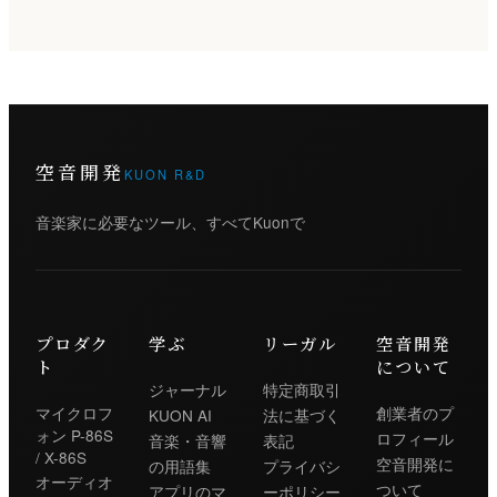
空音開発
KUON R&D
音楽家に必要なツール、すべてKuonで
プロダク
学ぶ
リーガル
空音開発
ト
について
ジャーナル
特定商取引
マイクロフ
創業者のプ
KUON AI
法に基づく
ォン P-86S
ロフィール
音楽・音響
表記
/ X-86S
空音開発に
の用語集
プライバシ
オーディオ
ついて
アプリのマ
ーポリシー