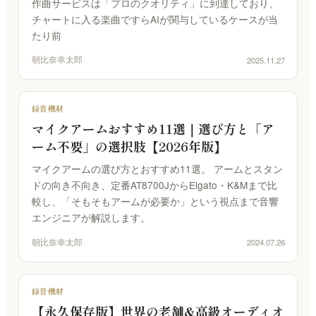
作曲サービスは「プロのクオリティ」に到達しており、
チャートに入る楽曲ですらAIが関与しているケースが当
たり前
朝比奈幸太郎
2025.11.27
録音機材
マイクアームおすすめ11選｜選び方と「ア
ーム不要」の選択肢【2026年版】
マイクアームの選び方とおすすめ11選。 アームとスタン
ドの向き不向き、定番AT8700JからElgato・K&Mまで比
較し、「そもそもアームが必要か」という視点まで音響
エンジニアが解説します。
朝比奈幸太郎
2024.07.26
録音機材
【永久保存版】世界の老舗&高級オーディオ