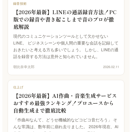
録音技術
ピアノ調律｜ブラウザで精密チューニング
【2026年最新】LINEの通話録音方法！PC
Kuon TEAM
版での録音や書き起こしまで音のプロが徹
合言葉方式のチーム編集｜3 人と録音を編集
底解説
空音ルック
現代のコミュニケーションツールとして欠かせない
3D LUT 33 本｜ブラウザで適用・DaVinci 用 .cube
LINE。 ビジネスシーンや個人間の重要な会話を記録して
おきたいと考える方も多いでしょう。 しかし、LINEの通
KUON ARTWORK
話を録音する方法は意外と知られていません。
画像変換 (無料)｜ジャケット・サムネイルを規定ど
おりに
朝比奈幸太郎
2026.02.11
仕上げ
【2026年最新】AI作曲・音楽生成サービス
おすすめ最強ランキング！プロユースから
自動生成まで徹底比較
「作曲AIなんて、どうせ機械的なピコピコ音だろう」 そ
んな常識は、数年前に崩れ去りました。 2026年現在、AI