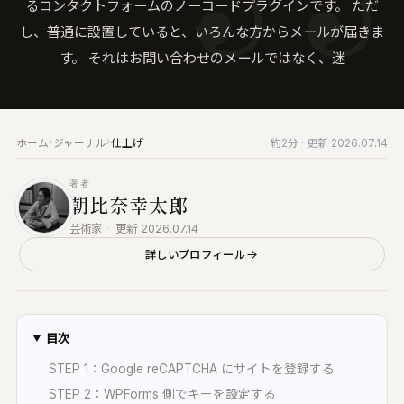
るコンタクトフォームのノーコードプラグインです。 ただ
来へ届ける｜Vault・DDP PLAYER・
KUON の仕組み
録音機材
し、普通に設置していると、いろんな方からメールが届きま
RTWORK・Collaborate
ブラウザで完結する設計と、データの扱い
マイク・レコーダー・インターフェース
す。 それはお問い合わせのメールではなく、迷
すべての製品
みなさんの声
仕上げ
楽家のための、洗練されたツール群
バグ報告・改善案 (ログイン不要)
編集・マスタリング・DAW・自動化
UON AI
お問い合わせ
楽典と音楽
楽家のための AI｜楽典・和声・音響学に答え
›
›
ホーム
ジャーナル
仕上げ
約2分
· 更新 2026.07.14
ご質問・ご相談はこちらから
楽典・和声・楽器・演奏・音楽史
著者
音響工学
UON NOTE
朝比奈幸太郎
測定・解析・電子回路
譜が貼れるノート｜五線譜・レッスン録音・
インドマップ
芸術家
·
更新 2026.07.14
KUON AI
詳しいプロフィール
読んでも分からないことは、聞いてください。
UON DAW
音楽は生成しません
ラウザ DAW｜録音・編集・ミックス
KUON NOTE
UON DAR
楽譜が貼れるノート｜五線譜・レッスン録音・
目次
スタリング・ベンチ｜編集・修復・解析・書
マインドマップ
出し
STEP 1：Google reCAPTCHA にサイトを登録する
アナログ
UON DAR 3D
STEP 2：WPForms 側でキーを設定する