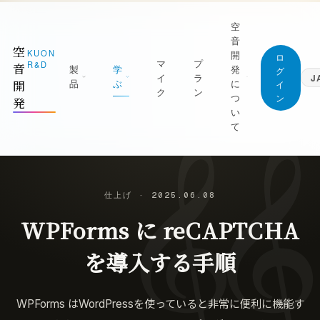
空

音
空
KUON
開
ロ
マ
プ
R&D
音
製
学
発
グ
イ
ラ
J
品
ぶ
に
開
イ
ク
ン
つ
ン
発
日本語
い
Japanese
て
English
1 測る
ジャーナル (すべての記事)
English
屋を知る｜ROOM CAPTURE・KUON
空音開発が持っている知識は、すべてここに。
Deutsch
TAGE・KUON FIELD
無料です
German
マニフェスト
仕上げ
·
2025.06.08
2 録る
最新の記事
繁體中文
なぜ空音開発を作るのか
Traditional Chinese
WPForms に reCAPTCHA
の日を捉える｜P-86S・KUON DAW・
新着と、書き直した記事を新しい順に
UON DAR・LESSON RECORDER
創業者
録音技術
朝比奈幸太郎
を導入する手順
3 整える
マイクの立て方と楽器別の録り方
良の一本にする｜MONTAGE・
世界初の技術
AXIMIZER・ANALYZER・INTONATION
部屋と音響
ブラウザだけで完結することを、世界で初め
WPForms はWordPressを使っていると非常に便利に機能す
実現した技術
残響・反射・測定・ルームアコースティック
4 残す