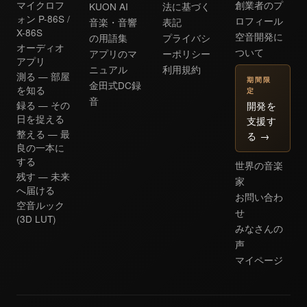
マイクロフ
創業者のプ
KUON AI
法に基づく
ォン P-86S /
ロフィール
音楽・音響
表記
X-86S
空音開発に
の用語集
プライバシ
オーディオ
ついて
アプリのマ
ーポリシー
アプリ
ニュアル
利用規約
測る — 部屋
期間限
金田式DC録
を知る
定
音
開発を
録る — その
日を捉える
支援す
整える — 最
る
→
良の一本に
する
世界の音楽
残す — 未来
家
へ届ける
お問い合わ
空音ルック
せ
(3D LUT)
みなさんの
声
マイページ