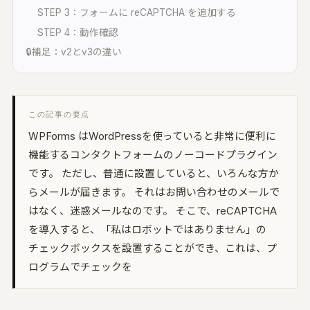
オープンリール・レストア・レコード
間オーディオ｜配置・動きを記録・5.1〜
STEP 3：フォームに reCAPTCHA を追加する
2.2・ADM/BW64
STEP 4：動作確認
UON SPATIAL
🔒補足：v2とv3の違い
相整合｜スポットを整え、立体音響で書き出
環境キャプチャー
ームトーン実測｜環境に最適化して自動整音
この記事の要点
WPForms はWordPressを使っていると非常に便利に
UON STAGE
機能するコンタクトフォームのノーコードプラグイン
音設計シミュレーター｜無指向 A/B・残響・
射
です。 ただし、普通に設置していると、いろんな方か
らメールが届きます。 それはお問い合わせのメールで
UON FIELD
はなく、迷惑メールなのです。 そこで、reCAPTCHA
イキング一致率｜2D/3D で音場を予測
を導入すると、「私はロボットではありません」の
UON ANALYZER
チェックボックスを設置することができ、これは、プ
ーディオアナライザー｜LUFS・スペクトラ
・8計測
ログラムでチェックを
UON MONTAGE
ラシックのテイク編集｜いちばん良い部分を