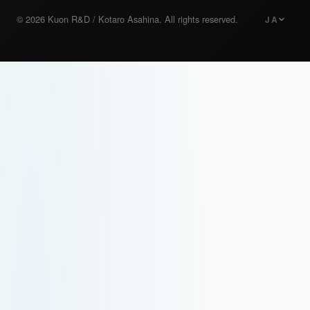
© 2026 Kuon R&D / Kotaro Asahina. All rights reserved.
JA
日本語
Japanese
English
English
Deutsch
German
繁體中文
Traditional Chinese