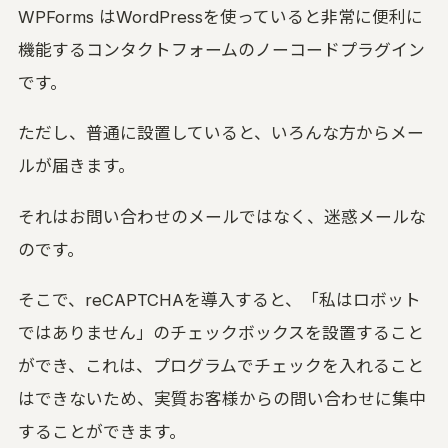
い合わせる
WPForms はWordPressを使っていると非常に便利に
機能するコンタクトフォームのノーコードプラグイン
UON MAXIMIZER
域別マキシマイザー｜音を大きく、音を変え
です。
UON PIANO
ただし、普通に設置していると、いろんな方からメー
アノ調律｜ブラウザで精密チューニング
ルが届きます。
uon TEAM
それはお問い合わせのメールではなく、迷惑メールな
言葉方式のチーム編集｜3 人と録音を編集
のです。
空音ルック
D LUT 33 本｜ブラウザで適用・DaVinci 用
ube
そこで、reCAPTCHAを導入すると、「私はロボット
ではありません」のチェックボックスを設置すること
UON ARTWORK
像変換 (無料)｜ジャケット・サムネイルを規
ができ、これは、プログラムでチェックを入れること
どおりに
はできないため、実質お客様からの問い合わせに集中
することができます。