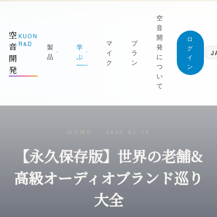
空
音
空
KUON
開
ロ
マ
プ
R&D
音
製
学
発
グ
イ
ラ
J
品
ぶ
に
開
イ
ク
ン
つ
ン
発
日本語
い
Japanese
て
English
1 測る
ジャーナル (すべての記事)
English
屋を知る｜ROOM CAPTURE・KUON
空音開発が持っている知識は、すべてここに。
Deutsch
TAGE・KUON FIELD
無料です
German
マニフェスト
録音機材
·
2026.03.19
2 録る
最新の記事
繁體中文
なぜ空音開発を作るのか
Traditional Chinese
【永久保存版】世界の老舗&
の日を捉える｜P-86S・KUON DAW・
新着と、書き直した記事を新しい順に
UON DAR・LESSON RECORDER
創業者
録音技術
朝比奈幸太郎
高級オーディオブランド巡り
3 整える
マイクの立て方と楽器別の録り方
良の一本にする｜MONTAGE・
世界初の技術
大全
AXIMIZER・ANALYZER・INTONATION
部屋と音響
ブラウザだけで完結することを、世界で初め
実現した技術
残響・反射・測定・ルームアコースティック
4 残す