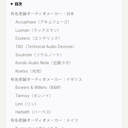
オープンリール・レストア・レコード
間オーディオ｜配置・動きを記録・5.1〜
目次
2.2・ADM/BW64
有名老舗オーディオメーカー：日本
UON SPATIAL
Accuphase（アキュフェーズ）
相整合｜スポットを整え、立体音響で書き出
Luxman（ラックスマン）
Esoteric（エソテリック）
環境キャプチャー
TAD（Technical Audio Devices）
ームトーン実測｜環境に最適化して自動整音
Soulnote（ソウルノート）
UON STAGE
Kondo Audio Note（近藤ラボ）
音設計シミュレーター｜無指向 A/B・残響・
射
Koetsu（光悦）
有名老舗オーディオメーカー：イギリス
UON FIELD
イキング一致率｜2D/3D で音場を予測
Bowers & Wilkins（B&W）
Tannoy（タンノイ）
UON ANALYZER
Linn（リン）
ーディオアナライザー｜LUFS・スペクトラ
・8計測
Harbeth（ハーベス）
有名老舗オーディオメーカー：ドイツ
UON MONTAGE
ラシックのテイク編集｜いちばん良い部分を