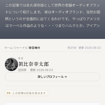
来へ届ける｜Vault・DDP PLAYER・
KUON の仕組み
この記事では永久保存版として世界の老舗オーディオブラン
録音機材
RTWORK・Collaborate
ブラウザで完結する設計と、データの扱い
マイク・レコーダー・インターフェース
ドについて紹介します。 実はオーディオブランド、当然お国
すべての製品
柄というのが全面的に出てくるわけです。 やっぱりアメリカ
みなさんの声
仕上げ
楽家のための、洗練されたツール群
バグ報告・改善案 (ログイン不要)
編集・マスタリング・DAW・自動化
はマーベル作品のような・・・つまりハルクとか、アイアン
UON AI
お問い合わせ
楽典と音楽
楽家のための AI｜楽典・和声・音響学に答え
ご質問・ご相談はこちらから
楽典・和声・楽器・演奏・音楽史
›
›
ホーム
ジャーナル
録音機材
約31分
· 更新 2026.08.03
音響工学
UON NOTE
測定・解析・電子回路
譜が貼れるノート｜五線譜・レッスン録音・
著者
インドマップ
朝比奈幸太郎
KUON AI
読んでも分からないことは、聞いてください。
UON DAW
芸術家
·
更新 2026.08.03
音楽は生成しません
ラウザ DAW｜録音・編集・ミックス
詳しいプロフィール
KUON NOTE
UON DAR
楽譜が貼れるノート｜五線譜・レッスン録音・
スタリング・ベンチ｜編集・修復・解析・書
マインドマップ
出し
この記事は広告を含みます
PR
アナログ
UON DAR 3D