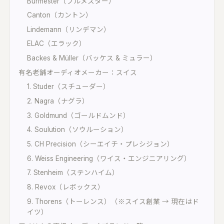
Burmester（ブルメスター）
い合わせる
Canton（カントン）
UON MAXIMIZER
Lindemann（リンデマン）
域別マキシマイザー｜音を大きく、音を変え
ELAC（エラック）
Backes & Müller（バッケス & ミュラー）
UON PIANO
有名老舗オーディオメーカー：スイス
アノ調律｜ブラウザで精密チューニング
1. Studer（スチューダー）
uon TEAM
2. Nagra（ナグラ）
言葉方式のチーム編集｜3 人と録音を編集
3. Goldmund（ゴールドムンド）
空音ルック
4. Soulution（ソウルーション）
D LUT 33 本｜ブラウザで適用・DaVinci 用
5. CH Precision（シーエイチ・プレシジョン）
ube
6. Weiss Engineering（ワイス・エンジニアリング）
UON ARTWORK
7. Stenheim（ステンハイム）
像変換 (無料)｜ジャケット・サムネイルを規
どおりに
8. Revox（レボックス）
9. Thorens（トーレンス）（※スイス創業 → 現在はド
イツ）