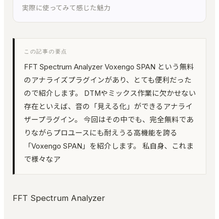
実際に使ってみて感じた魅力
環境キャプチャー
ルームトーン実測｜環境に最適化して自動整音
KUON STAGE
この記事の要点
録音設計シミュレーター｜無指向 A/B・残響・反射
FFT Spectrum Analyzer Voxengo SPAN という無料
KUON FIELD
のアナライズプラグインがあり、とても便利だった
マイキング一致率｜2D/3D で音場を予測
ので紹介します。 DTMやミックス作業に欠かせない
存在といえば、音の「見える化」ができるアナライ
KUON ANALYZER
オーディオアナライザー｜LUFS・スペクトラム・8
ザープラグイン。 今回はその中でも、完全無料であ
計測
りながらプロユースにも耐えうる高機能を誇る
KUON MONTAGE
「Voxengo SPAN」を紹介します。 私自身、これま
クラシックのテイク編集｜いちばん良い部分を縫い
で様々なア
合わせる
KUON MAXIMIZER
帯域別マキシマイザー｜音を大きく、音を変えず
FFT Spectrum Analyzer
KUON PIANO