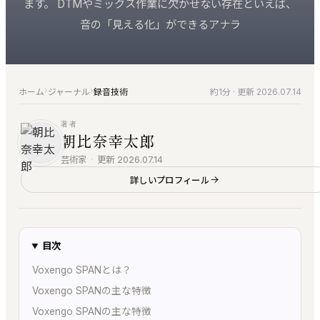
すべての製品
ます。 DTMやミックス作業に欠かせない存在といえば、
仕上げ
お問い合わせ
音楽家のための、洗練されたツール群
音の「見える化」ができるアナラ
編集・マスタリング・DAW・自動化
ご質問・ご相談はこちらから
KUON AI
楽典と音楽
音楽家のための AI｜楽典・和声・音響学に答える
楽典・和声・楽器・演奏・音楽史
KUON NOTE
›
›
ホーム
ジャーナル
録音技術
約1分
· 更新 2026.07.14
音響工学
楽譜が貼れるノート｜五線譜・レッスン録音・マイ
測定・解析・電子回路
ンドマップ
著者
朝比奈幸太郎
KUON AI
KUON DAW
読んでも分からないことは、聞いてください。音楽
芸術家
·
更新 2026.07.14
ブラウザ DAW｜録音・編集・ミックス
は生成しません
詳しいプロフィール
KUON DAR
KUON NOTE
マスタリング・ベンチ｜編集・修復・解析・書き出
楽譜が貼れるノート｜五線譜・レッスン録音・マイ
し
ンドマップ
KUON DAR 3D
目次
アナログ
空間オーディオ｜配置・動きを記録・5.1〜22.2・
Voxengo SPANとは？
オープンリール・レストア・レコード
ADM/BW64
Voxengo SPANの主な特徴
KUON SPATIAL
Voxengo SPANの主な特徴
位相整合｜スポットを整え、立体音響で書き出す