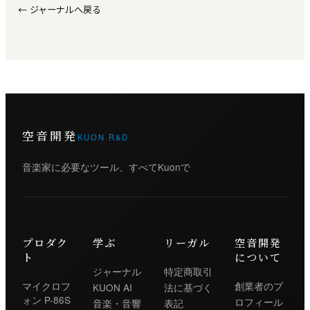
←
ジャーナルへ戻る
空音開発
KUON R&D
音楽家に必要なツール、すべてKuonで
プロダク
学ぶ
リーガル
空音開発
ト
について
ジャーナル
特定商取引
マイクロフ
創業者のプ
KUON AI
法に基づく
ォン P-86S
ロフィール
音楽・音響
表記