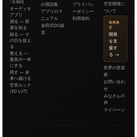
/ X-86S
空音開発に
の用語集
プライバシ
オーディオ
ついて
アプリのマ
ーポリシー
アプリ
ニュアル
利用規約
測る — 部
期間限
金田式DC録
屋を知る
定
音
開発
録る — そ
の日を捉え
を支
る
援す
整える —
る
→
最良の一本
にする
世界の音楽
残す — 未
家
来へ届ける
お問い合わ
空音ルック
せ
(3D LUT)
みなさんの
声
マイページ