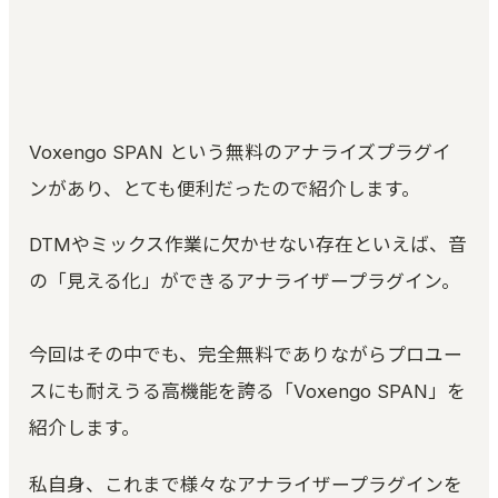
ピアノ調律｜ブラウザで精密チューニング
Kuon TEAM
合言葉方式のチーム編集｜3 人と録音を編集
空音ルック
Voxengo SPAN という無料のアナライズプラグイ
3D LUT 33 本｜ブラウザで適用・DaVinci 用 .cube
ンがあり、とても便利だったので紹介します。
KUON ARTWORK
画像変換 (無料)｜ジャケット・サムネイルを規定ど
おりに
DTMやミックス作業に欠かせない存在といえば、音
の「見える化」ができるアナライザープラグイン。
今回はその中でも、完全無料でありながらプロユー
スにも耐えうる高機能を誇る「Voxengo SPAN」を
紹介します。
私自身、これまで様々なアナライザープラグインを