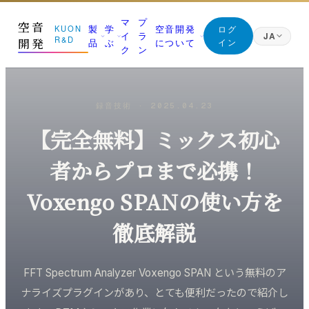
マ
プ
空音
製
学
空音開発
KUON
ログ
イ
ラ
JA
R&D
開発
品
ぶ
について
イン
ク
ン
日本語
Japanese
01 測る
ジャーナル (すべての記事)
マニフェスト
English
録音技術
·
2025.04.23
English
部屋を知る｜ROOM CAPTURE・KUON STAGE・
空音開発が持っている知識は、すべてここに。無料
なぜ空音開発を作るのか
KUON FIELD
です
Deutsch
【完全無料】ミックス初心
創業者
German
02 録る
最新の記事
朝比奈幸太郎
繁體中文
者からプロまで必携！
その日を捉える｜P-86S・KUON DAW・KUON
新着と、書き直した記事を新しい順に
Traditional Chinese
DAR・LESSON RECORDER
世界初の技術
録音技術
Voxengo SPANの使い方を
ブラウザだけで完結することを、世界で初めて実現
03 整える
マイクの立て方と楽器別の録り方
した技術
最良の一本にする｜MONTAGE・MAXIMIZER・
徹底解説
ANALYZER・INTONATION
部屋と音響
KUON の仕組み
残響・反射・測定・ルームアコースティック
ブラウザで完結する設計と、データの扱い
04 残す
FFT Spectrum Analyzer Voxengo SPAN という無料のア
未来へ届ける｜Vault・DDP PLAYER・ARTWORK・
録音機材
みなさんの声
Collaborate
ナライズプラグインがあり、とても便利だったので紹介し
マイク・レコーダー・インターフェース
バグ報告・改善案 (ログイン不要)