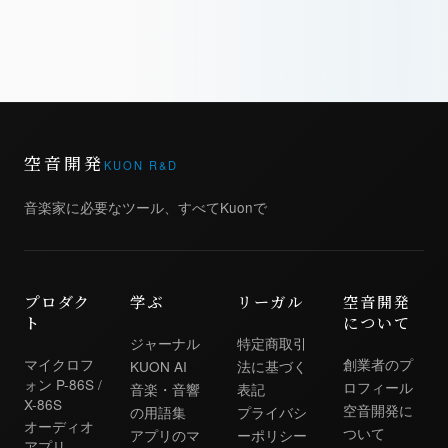
空音開発
KUON R&D
音楽家に必要なツール、すべてKuonで
プロダク
学ぶ
リーガル
空音開発
ト
について
ジャーナル
特定商取引
マイクロフ
創業者のプ
KUON AI
法に基づく
ォン P-86S /
ロフィール
音楽・音響
表記
X-86S
空音開発に
の用語集
プライバシ
オーディオ
ついて
アプリのマ
ーポリシー
アプリ