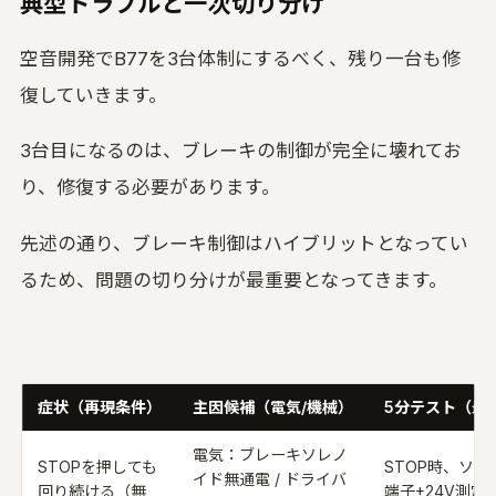
典型トラブルと一次切り分け
空音開発でB77を3台体制にするべく、残り一台も修
復していきます。
3台目になるのは、ブレーキの制御が完全に壊れてお
り、修復する必要があります。
先述の通り、ブレーキ制御はハイブリットとなってい
るため、問題の切り分けが最重要となってきます。
症状（再現条件）
主因候補（電気/機械）
5分テスト（最
電気：ブレーキソレノ
STOPを押しても
STOP時、ソレ
イド無通電 / ドライバ
回り続ける（無
端子+24V測定