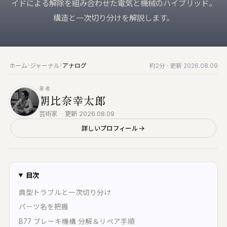
イドによる解除を組み合わせた電気と機械のハイブリッド。
来へ届ける｜Vault・DDP PLAYER・
KUON の仕組み
録音機材
構造と一次切り分けを解説します。
RTWORK・Collaborate
ブラウザで完結する設計と、データの扱い
マイク・レコーダー・インターフェース
すべての製品
みなさんの声
仕上げ
楽家のための、洗練されたツール群
バグ報告・改善案 (ログイン不要)
編集・マスタリング・DAW・自動化
›
›
ホーム
ジャーナル
アナログ
約2分
· 更新 2026.08.09
UON AI
お問い合わせ
楽典と音楽
楽家のための AI｜楽典・和声・音響学に答え
ご質問・ご相談はこちらから
楽典・和声・楽器・演奏・音楽史
著者
朝比奈幸太郎
音響工学
UON NOTE
芸術家
·
更新 2026.08.09
測定・解析・電子回路
譜が貼れるノート｜五線譜・レッスン録音・
インドマップ
詳しいプロフィール
KUON AI
読んでも分からないことは、聞いてください。
UON DAW
音楽は生成しません
ラウザ DAW｜録音・編集・ミックス
目次
KUON NOTE
UON DAR
楽譜が貼れるノート｜五線譜・レッスン録音・
スタリング・ベンチ｜編集・修復・解析・書
典型トラブルと一次切り分け
マインドマップ
出し
パーツ名を把握
アナログ
UON DAR 3D
B77 ブレーキ機構 分解＆リペア手順