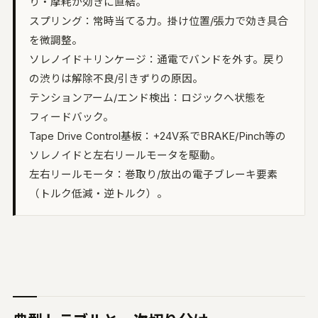
り・摩耗が効きに直結。
スプリング：常時当てる力。掛け位置/張力で効き具合
を微調整。
ソレノイド＋リンケージ：通電でバンドを外す。戻り
の渋りは解除不良/引きずりの原因。
テンションアーム/エンド検出：ロジックへ状態を
フィードバック。
Tape Drive Control基板：+24V系でBRAKE/Pinch等の
ソレノイドと左右リールモータを駆動。
左右リールモータ：巻取り/放出の電子ブレーキ要素
（トルク低減・逆トルク）。