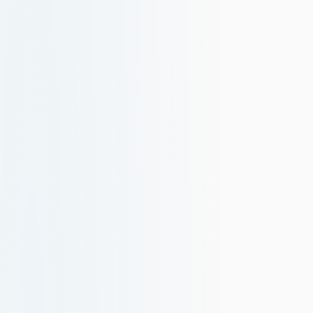
English
English
Deutsch
German
繁體中文
Traditional Chinese