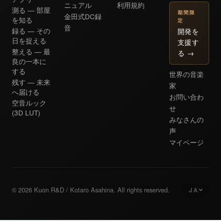
ニュアル
利用規約
測る — 部屋
期間限
金田式DC録
を知る
定
音
開発を
録る — その
日を捉える
支援す
整える — 最
る
→
良の一本に
する
世界の音楽
残す — 未来
家
へ届ける
お問い合わ
空音ルック
せ
(3D LUT)
みなさんの
声
マイページ
© 2026 Kuon R&D / Kotaro Asahina. All rights reserved.
JA
日本語
Japanese