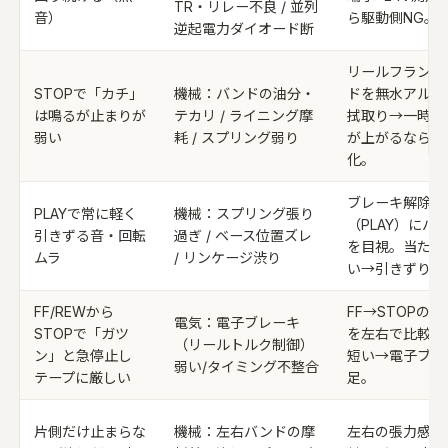
TR・リレー不良 / 並列
音）
ら駆動側NG。
逆起電力ダイオード断
リールフランジ
STOPで「カチ」
機械：バンドの油分・
ドを無水アルコ
は鳴るが止まりが
テカリ / ライニング摩
拭取り→一時的
弱い
耗 / スプリング弱り
が上がるなら摩
化。
ブレーキ解除中
PLAYで常に軽く
機械：スプリング張り
（PLAY）にバ
引きずる音・回転
過ぎ / ベース位置ズレ
を目視。当たり
ムラ
/ リンケージ渋り
い→引きずり。
FF/REWから
FF→STOPの
電気：電子ブレーキ
STOPで「ガツ
を左右で比較。
（リールトルク制御）
ン」と急停止し
短い→電子ブレ
弱い/タイミング不整合
テープに厳しい
足。
片側だけ止まらな
機械：左右バンドの摩
左右の張力感を