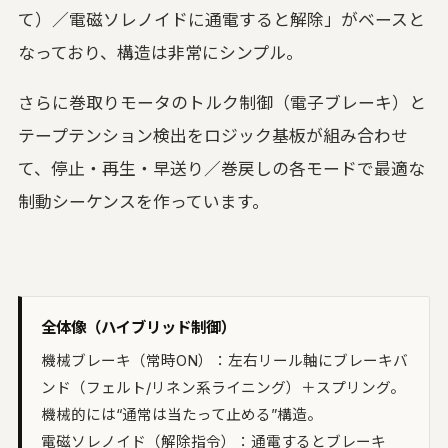
い合わせる
て）／電磁ソレノイドに通電すると解除」がベースと
なっており、構造は非常にシンプル。
UON MAXIMIZER
域別マキシマイザー｜音を大きく、音を変え
さらに巻取りモータのトルク制御（電子ブレーキ）と
UON PIANO
テープテンション検出をロジック基板が組み合わせ
アノ調律｜ブラウザで精密チューニング
て、停止・再生・早送り／巻戻しの各モードで最適な
uon TEAM
制動シーケンスを作っています。
言葉方式のチーム編集｜3 人と録音を編集
空音ルック
D LUT 33 本｜ブラウザで適用・DaVinci 用
ube
全体像（ハイブリッド制御）
UON ARTWORK
像変換 (無料)｜ジャケット・サムネイルを規
機械ブレーキ（常時ON）：左右リール軸にブレーキバ
どおりに
ンド（フェルト/リネン系ライニング）＋スプリング。
機械的には“通常は当たって止める”構造。
電磁ソレノイド（解除指令）：通電するとブレーキ