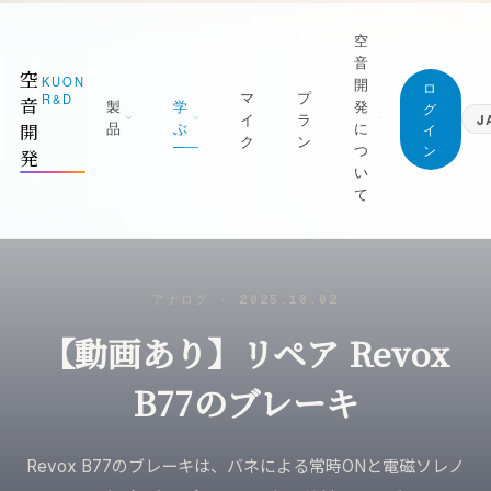
空
音
空
KUON
開
ロ
マ
プ
R&D
音
製
学
発
グ
イ
ラ
J
品
ぶ
に
開
イ
ク
ン
つ
ン
発
日本語
い
Japanese
て
English
1 測る
ジャーナル (すべての記事)
English
屋を知る｜ROOM CAPTURE・KUON
空音開発が持っている知識は、すべてここに。
Deutsch
TAGE・KUON FIELD
無料です
German
マニフェスト
アナログ
·
2025.10.02
2 録る
最新の記事
繁體中文
なぜ空音開発を作るのか
Traditional Chinese
【動画あり】リペア Revox
の日を捉える｜P-86S・KUON DAW・
新着と、書き直した記事を新しい順に
UON DAR・LESSON RECORDER
創業者
録音技術
朝比奈幸太郎
B77のブレーキ
3 整える
マイクの立て方と楽器別の録り方
良の一本にする｜MONTAGE・
世界初の技術
AXIMIZER・ANALYZER・INTONATION
部屋と音響
ブラウザだけで完結することを、世界で初め
Revox B77のブレーキは、バネによる常時ONと電磁ソレノ
実現した技術
残響・反射・測定・ルームアコースティック
4 残す