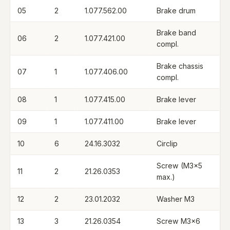
05
2
1.077.562.00
Brake drum
Brake band
06
2
1.077.421.00
compl.
Brake chassis
07
1
1.077.406.00
compl.
08
1
1.077.415.00
Brake lever
09
1
1.077.411.00
Brake lever
10
6
24.16.3032
Circlip
Screw (M3×5
11
2
21.26.0353
max.)
12
2
23.01.2032
Washer M3
13
3
21.26.0354
Screw M3×6