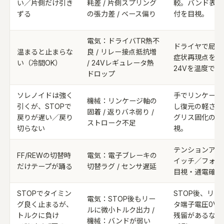
い／片側だけ引き
耗差 / 片側スプリング
較。バンド表面
ずる
の張力差 / ベース偏り
付を目視。
電気：ドライバTR熱不
ドライヤで局所
温まると止まらな
良 / リレー接点抵抗増
症状再現点を特
い（冷間OK）
/ 24Vレギュレータ熱
24Vを温度で観
ドロップ
ソレノイドは強く
手でリンケージ
機械：リンケージ軸の
引くが、STOPで
し復元の軽さを
固着 / 返りバネ弱り /
戻りが遅い／戻り
グリス固化の有
ストローク不足
切らない
視。
テンションアー
FF/REWの切替時
電気：電子ブレーキの
イッチ／フォト
だけテープが踊る
切替ラグ / センサ遅延
目視・通電確認
STOPでタイミン
STOP後、リー
電気：STOP後もリー
グ良く止まるが、
タ端子電圧0V
ルに微小トルク出力 /
トルクに負け
残留があるなら
機械：バンドが弱い