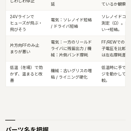
じわじわ停止
延
ているか観察。
24Vラインで
ソレノイドコイ
電気：ソレノイド短絡
ヒューズが飛ぶ・
測定（Ω）。極
/ ドライバ短絡
飛びそう
い→短絡。
電気：一方のリールド
FF/REWでの
片方向FFのみ止
ライバに残留出力 / 機
子電圧を比較。
まりが悪い
械：片側バンド摩耗
は左右摩耗差を
低温（冬場）で効
低温時に手でリ
機械：古いグリスの増
かず、温まると改
ジを動かして重
粘 / ライニング硬化
善
較。
パーツ名を把握