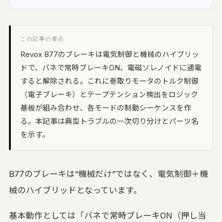
オープンリール・レストア・レコード
間オーディオ｜配置・動きを記録・5.1〜
2.2・ADM/BW64
UON SPATIAL
この記事の要点
相整合｜スポットを整え、立体音響で書き出
Revox B77のブレーキは電気制御と機械のハイブリッ
ドで、バネで常時ブレーキON、電磁ソレノイドに通電
環境キャプチャー
すると解除される。これに巻取りモータのトルク制御
ームトーン実測｜環境に最適化して自動整音
（電子ブレーキ）とテープテンション検出をロジック
UON STAGE
基板が組み合わせ、各モードの制動シーケンスを作
音設計シミュレーター｜無指向 A/B・残響・
射
る。本記事は典型トラブルの一次切り分けとパーツ名
を示す。
UON FIELD
イキング一致率｜2D/3D で音場を予測
UON ANALYZER
B77のブレーキは“機械だけ”ではなく、電気制御＋機
ーディオアナライザー｜LUFS・スペクトラ
械のハイブリッドとなっています。
・8計測
UON MONTAGE
基本動作としては「バネで常時ブレーキON（押し当
ラシックのテイク編集｜いちばん良い部分を