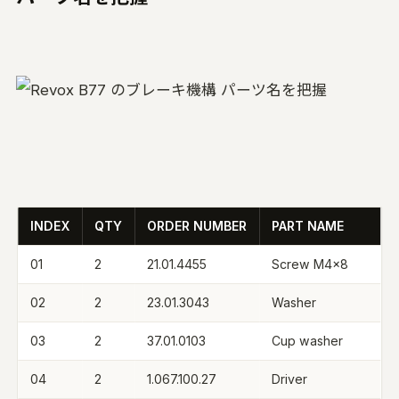
INDEX
QTY
ORDER NUMBER
PART NAME
01
2
21.01.4455
Screw M4×8
02
2
23.01.3043
Washer
03
2
37.01.0103
Cup washer
04
2
1.067.100.27
Driver