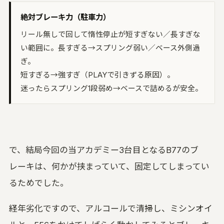
絶対ブレーキ力（駐車力）
リール無しで回して惰性停止が短すぎない／長すぎな
い範囲に。長すぎる→スプリング弱い／ベース外側過
ぎ。
短すぎる→強すぎ（PLAYで引きずる原因）。
迷ったらスプリング1段弱め→ベースで詰めるが安全。
で、結局今回の当アカデミー3台目となるB77のブ
レーキは、何かが挟まっていて、固定してしまってい
るためでした。
経年劣化ですので、アルコールで清掃し、ミシンオイ