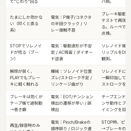
て“じわり”回る
バ側。
ブレーキ駆動部
たまにしか効かな
電気：P端子/コネクタ
テストで再現性
い（叩くと直る
の半田クラック / リ
る。ルーペでク
系）
レー接触不良
点検。
STOPでソレノイ
電気：駆動波形が不安
ソレノイド端子
ドが唸る（ブー
定 / AC残留 / ダイオー
リップルをDMM
ン）
ド逆装
観測。
解除が弱く、
機械：ソレノイド位置
ソレノイドに直D
PLAYでもブレー
ズレ/ストローク不足 /
一瞬印加して、
キに軽く触れる
リンケージ曲がり
ストロークを目
ブレーキは効くが
電気：EOT/テンション
テープエンド付
テープ端で過制動
検出の遷移が早い / 誤
ンサ動作とブレ
→巻き癖
検出
イミングを目視
電気：Pinch/Brakeの
STOP時、ピン
再生/録音時のみ
順序誤り / ロジック遅
→ブレーキの順