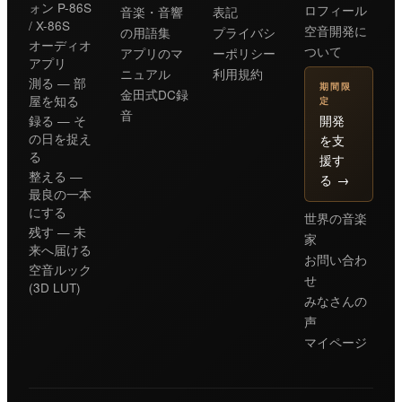
ォン P-86S
ロフィール
音楽・音響
表記
/ X-86S
空音開発に
の用語集
プライバシ
オーディオ
ついて
アプリのマ
ーポリシー
アプリ
ニュアル
利用規約
測る — 部
期間限
金田式DC録
屋を知る
定
音
開発
録る — そ
の日を捉え
を支
る
援す
整える —
る
→
最良の一本
にする
世界の音楽
残す — 未
家
来へ届ける
お問い合わ
空音ルック
せ
(3D LUT)
みなさんの
声
マイページ