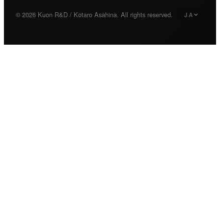
© 2026 Kuon R&D / Kotaro Asahina. All rights reserved.
JA
日本語
Japanese
English
English
Deutsch
German
繁體中文
Traditional Chinese