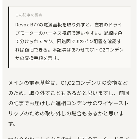
環境キャプチャー
この記事の要点
ルームトーン実測｜環境に最適化して自動整音
Revox B77の電源基板を取り外すと、左右のドライ
KUON STAGE
ブモーターのハーネス接続で迷いやすい。配線は色
録音設計シミュレーター｜無指向 A/B・残響・反射
で分けられており、回路図でJ1のピン配置を確認す
KUON FIELD
れば復旧できる。本記事はあわせてC1・C2コンデン
マイキング一致率｜2D/3D で音場を予測
サの交換手順を示す。
KUON ANALYZER
オーディオアナライザー｜LUFS・スペクトラム・8
計測
メインの電源基盤は、C1,C2コンデンサの交換など
KUON MONTAGE
のため、取り外すこともあるかと思いますし、前回
クラシックのテイク編集｜いちばん良い部分を縫い
の記事でお届けした進相コンデンサのワイヤースト
合わせる
リップのための取り外しの場合もあるかと思いま
KUON MAXIMIZER
す。
帯域別マキシマイザー｜音を大きく、音を変えず
KUON PIANO