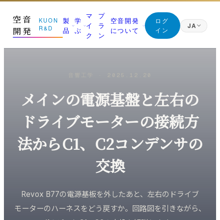
マ
プ
空音
製
学
空音開発
KUON
ログ
イ
ラ
JA
R&D
開発
品
ぶ
について
イン
ク
ン
日本語
Japanese
01 測る
ジャーナル (すべての記事)
マニフェスト
English
音響工学
·
2025.12.20
English
部屋を知る｜ROOM CAPTURE・KUON STAGE・
空音開発が持っている知識は、すべてここに。無料
なぜ空音開発を作るのか
KUON FIELD
です
Deutsch
メインの電源基盤と左右の
創業者
German
02 録る
最新の記事
朝比奈幸太郎
繁體中文
ドライブモーターの接続方
その日を捉える｜P-86S・KUON DAW・KUON
新着と、書き直した記事を新しい順に
Traditional Chinese
DAR・LESSON RECORDER
世界初の技術
録音技術
法からC1、C2コンデンサの
ブラウザだけで完結することを、世界で初めて実現
03 整える
マイクの立て方と楽器別の録り方
した技術
最良の一本にする｜MONTAGE・MAXIMIZER・
交換
ANALYZER・INTONATION
部屋と音響
KUON の仕組み
残響・反射・測定・ルームアコースティック
ブラウザで完結する設計と、データの扱い
04 残す
Revox B77の電源基板を外したあと、左右のドライブ
未来へ届ける｜Vault・DDP PLAYER・ARTWORK・
録音機材
みなさんの声
Collaborate
モーターのハーネスをどう戻すか。回路図を引きながら、
マイク・レコーダー・インターフェース
バグ報告・改善案 (ログイン不要)