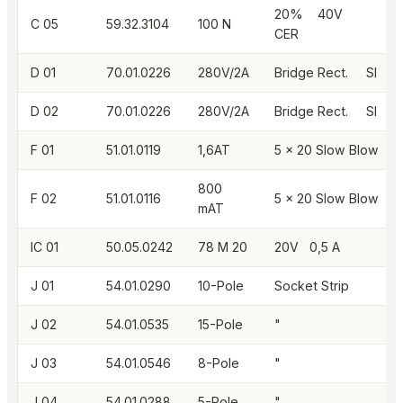
20% 40V
C 05
59.32.3104
100 N
CER
D 01
70.01.0226
280V/2A
Bridge Rect. SI
D 02
70.01.0226
280V/2A
Bridge Rect. SI
F 01
51.01.0119
1,6AT
5 x 20 Slow Blow
800
F 02
51.01.0116
5 x 20 Slow Blow
mAT
IC 01
50.05.0242
78 M 20
20V 0,5 A
J 01
54.01.0290
10-Pole
Socket Strip
J 02
54.01.0535
15-Pole
"
J 03
54.01.0546
8-Pole
"
J 04
54.01.0288
5-Pole
"