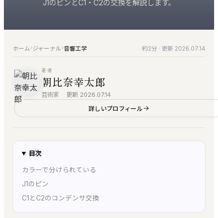
すべての製品
J1のピンとC1・C2の交換を解説します。
仕上げ
お問い合わせ
音楽家のための、洗練されたツール群
編集・マスタリング・DAW・自動化
ご質問・ご相談はこちらから
KUON AI
楽典と音楽
音楽家のための AI｜楽典・和声・音響学に答える
楽典・和声・楽器・演奏・音楽史
›
›
ホーム
ジャーナル
音響工学
約2分
· 更新 2026.07.14
KUON NOTE
音響工学
著者
楽譜が貼れるノート｜五線譜・レッスン録音・マイ
測定・解析・電子回路
朝比奈幸太郎
ンドマップ
芸術家
·
更新 2026.07.14
KUON AI
KUON DAW
読んでも分からないことは、聞いてください。音楽
詳しいプロフィール
ブラウザ DAW｜録音・編集・ミックス
は生成しません
KUON DAR
KUON NOTE
マスタリング・ベンチ｜編集・修復・解析・書き出
楽譜が貼れるノート｜五線譜・レッスン録音・マイ
し
目次
ンドマップ
KUON DAR 3D
カラーで分けられている
アナログ
空間オーディオ｜配置・動きを記録・5.1〜22.2・
J1のピン
オープンリール・レストア・レコード
ADM/BW64
C1とC2のコンデンサ交換
KUON SPATIAL
位相整合｜スポットを整え、立体音響で書き出す