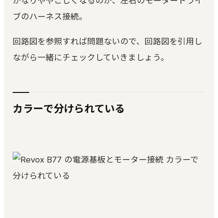
かなりややこしくなるのが、左右のモータードライ
ピアノ調律｜ブラウザで精密チューニング
ブのハーネス接続。
Kuon TEAM
合言葉方式のチーム編集｜3 人と録音を編集
回路図を参照すれば問題ないので、回路図を引用し
空音ルック
ながら一緒にチェックしていきましょう。
3D LUT 33 本｜ブラウザで適用・DaVinci 用 .cube
KUON ARTWORK
画像変換 (無料)｜ジャケット・サムネイルを規定ど
おりに
カラーで分けられている