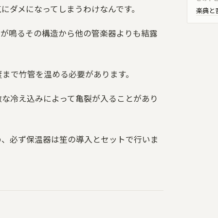
気にダメになってしまうわけなんです。
楽典と
Kuon TEAM
合言葉方式のチーム編集｜3 人
音が鳴るその構造から他の管楽器よりも結露
空音ルック
3D LUT 33 本｜ブラウザで適用・Da
度まで竹管を温める必要があります。
KUON ARTWORK
画像変換 (無料)｜ジャケット・
おりに
激な冷え込みによって亀裂が入ることがあり
め、必ず保温器は笙の導入とセットで行いま