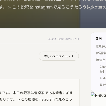
音楽家のための、洗練されたツ
編集・マスタリング・DA
す。 > この投稿をInstagramで見るこうたろう(@kotaro
KUON AI
楽典と音楽
音楽家のための AI｜楽典・和声
楽典・和声・楽器・演奏
KUON NOTE
音響工学
楽譜が貼れるノート｜五線譜・
測定・解析・電子回路
ンドマップ
目次
約4分
· 更新 2026.07.14
KUON AI
KUON DAW
笙を保
読んでも分からないこと
ブラウザ DAW｜録音・編集・ミ
は生成しません
保温器
詳しいプロフィール
KUON DAR
価格を
KUON NOTE
マスタリング・ベンチ｜編集・
Ch
楽譜が貼れるノート｜五
し
節】
ンドマップ
KUON DAR 3D
ミル
アナログ
空間オーディオ｜配置・動きを記録・
お弁
オープンリール・レスト
ADM/BW64
集です。 本日の記事は音楽家である筆者に加え
KUON SPATIAL
す。 > この投稿をInstagramで見るこう
位相整合｜スポットを整え、立