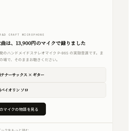
化して自動整音
A/B・残響・反射
R&D CRAFT MICROPHONE
2曲は、13,900円のマイクで録りました
場を予測
発のハンドメイドステレオマイク P-86S の実録音源です。ま
の場で、そのままお聴きください。
・スペクトラム・8
テナーサックス × ギター
ばん良い部分を縫い
バイオリン ソロ
のマイクの物語を見る
きく、音を変えず
ューニング
ピックをもっと読む