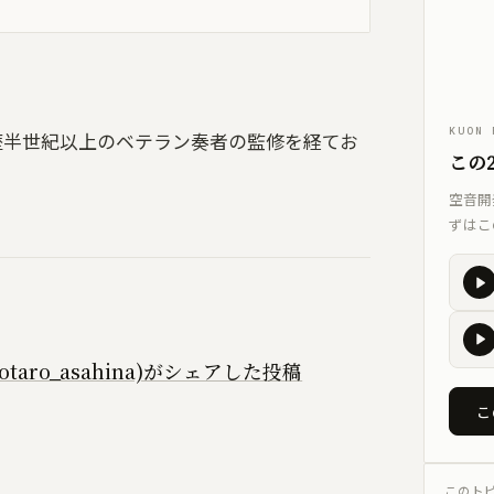
環境キャプチャー
ルームトーン実測｜環境に最適
KUON STAGE
録音設計シミュレーター｜無指向 
KUON 
歴半世紀以上のベテラン奏者の監修を経てお
KUON FIELD
この
マイキング一致率｜2D/3D で音
空音開
KUON ANALYZER
ずはこ
オーディオアナライザー｜LUFS
計測
KUON MONTAGE
クラシックのテイク編集｜いち
合わせる
taro_asahina)がシェアした投稿
KUON MAXIMIZER
こ
帯域別マキシマイザー｜音を大
KUON PIANO
ピアノ調律｜ブラウザで精密チ
このト