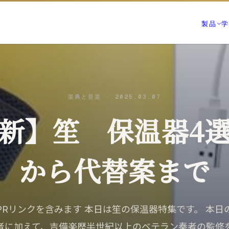
製品
学
01 測る
ジャーナル (すべて
部屋を知る｜ROOM CAPTURE・
空音開発が持っている知
KUON FIELD
です
楽典と音楽
·
2025.03.07
02 録る
最新の記事
その日を捉える｜P-86S・KUON
新着と、書き直した記事
新】笙 保温器4
DAR・LESSON RECORDER
録音技術
03 整える
マイクの立て方と楽器別
最良の一本にする｜MONTAGE・M
から代替案まで
ANALYZER・INTONATION
部屋と音響
残響・反射・測定・ルー
04 残す
未来へ届ける｜Vault・DDP PLA
録音機材
Collaborate
PRリンクを含みます 本日は笙の保温器特集です。 本日
マイク・レコーダー・イ
すべての製品
者に加えて、吉備楽歴半世紀以上のベテラン奏者の監修
仕上げ