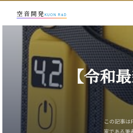
空音開発
KUON R&D
【令和最
この記事は
家である筆