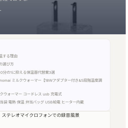
ール群
W・自動化
ご質問・ご相談はこちらから
_
・音響学に答える
・音楽史
レッスン録音・マイ
温する理由
は、聞いてください。音楽
ックス
の選び方
10分の1に抑える保温器代替案3選
修復・解析・書き出
onomai ミルクウォーマー【18Wアダプター付き&5段階温度調
線譜・レッスン録音・マイ
クウォーマー コードレス usb 充電式
5.1〜22.2・
当袋 電熱 保温 弁当バッグ USB給電 ヒーター内蔵
ア・レコード
体音響で書き出す