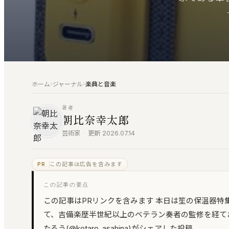
›
›
ホーム
ジャーナル
楽典と音楽
著者
朝比奈幸太郎
芸術家
·
更新 2026.07.14
この記事は広告を含みます
PR
この記事の要点
この記事はPRリンクを含みます 本日は笙の保温器特
て、吉備楽歴半世紀以上のベテラン奏者の監修を経ておりま
たろう(@kotaro_asahina)がシェアした投稿