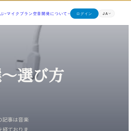
ぶ
マイク
プラン
空音開発について
ログイン
JA
日本語
Japanese
の記事)
マニフェスト
English
KUON STAGE・
識は、すべてここに。無料
なぜ空音開発を作るのか
English
Deutsch
創業者
German
朝比奈幸太郎
 DAW・KUON
を新しい順に
選〜選び方
繁體中文
世界初の技術
Traditional Chinese
ブラウザだけで完結することを、世界で初めて実現
の録り方
した技術
AXIMIZER・
KUON の仕組み
ムアコースティック
ブラウザで完結する設計と、データの扱い
YER・ARTWORK・
みなさんの声
の記事は音楽
ンターフェース
バグ報告・改善案 (ログイン不要)
を経ておりま
お問い合わせ