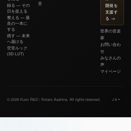
音
開発を
録る — その
日を捉える
支援す
整える — 最
る
→
良の一本に
する
世界の音楽
残す — 未来
家
へ届ける
お問い合わ
空音ルック
せ
(3D LUT)
みなさんの
声
マイページ
© 2026 Kuon R&D / Kotaro Asahina. All rights reserved.
JA
日本語
Japanese
English
English