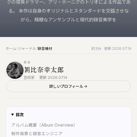
クの俊英ドラマー、アリ・ホーニグのトリオによる作品であ
来へ届ける｜Vault・DDP PLAYER・
KUON の仕組み
録音機材
る。 本作は自身のオリジナルとスタンダードを交錯させな
RTWORK・Collaborate
ブラウザで完結する設計と、データの扱い
マイク・レコーダー・インターフェース
がら、精緻なアンサンブルと現代的録音美学を
すべての製品
みなさんの声
仕上げ
楽家のための、洗練されたツール群
バグ報告・改善案 (ログイン不要)
編集・マスタリング・DAW・自動化
UON AI
お問い合わせ
楽典と音楽
楽家のための AI｜楽典・和声・音響学に答え
›
›
ホーム
ジャーナル
録音機材
約3分
· 更新 2026.07.14
ご質問・ご相談はこちらから
楽典・和声・楽器・演奏・音楽史
著者
音響工学
UON NOTE
朝比奈幸太郎
測定・解析・電子回路
譜が貼れるノート｜五線譜・レッスン録音・
インドマップ
芸術家
·
更新 2026.07.14
KUON AI
詳しいプロフィール
読んでも分からないことは、聞いてください。
UON DAW
音楽は生成しません
ラウザ DAW｜録音・編集・ミックス
KUON NOTE
UON DAR
楽譜が貼れるノート｜五線譜・レッスン録音・
目次
スタリング・ベンチ｜編集・修復・解析・書
マインドマップ
出し
アルバム概要（Album Overview）
アナログ
UON DAR 3D
制作背景と録音エンジニア