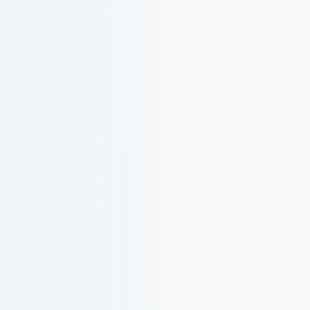
Deutsch
German
繁體中文
Traditional Chinese