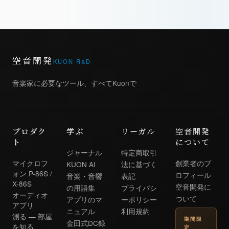
空音開発
KUON R&D
音楽家に必要なツール、すべてKuonで
プロダク
学ぶ
リーガル
空音開発
ト
について
ジャーナル
特定商取引
マイクロフ
創業者のプ
KUON AI
法に基づく
ォン P-86S /
ロフィール
音楽・音響
表記
X-86S
空音開発に
の用語集
プライバシ
オーディオ
ついて
アプリのマ
ーポリシー
アプリ
ニュアル
利用規約
測る — 部屋
期間限
金田式DC録
を知る
定