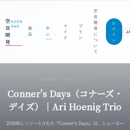
空
音
空
KUON
開
ロ
マ
プ
R&D
音
製
学
発
グ
イ
ラ
J
品
ぶ
に
開
イ
ク
ン
つ
ン
発
日本語
い
Japanese
て
English
1 測る
ジャーナル (すべての記事)
English
屋を知る｜ROOM CAPTURE・KUON
空音開発が持っている知識は、すべてここに。
Deutsch
TAGE・KUON FIELD
無料です
German
マニフェスト
録音機材
·
2025.10.18
2 録る
最新の記事
繁體中文
なぜ空音開発を作るのか
Traditional Chinese
Conner's Days（コナーズ・
の日を捉える｜P-86S・KUON DAW・
新着と、書き直した記事を新しい順に
UON DAR・LESSON RECORDER
創業者
録音技術
朝比奈幸太郎
デイズ）｜Ari Hoenig Trio
3 整える
マイクの立て方と楽器別の録り方
良の一本にする｜MONTAGE・
世界初の技術
AXIMIZER・ANALYZER・INTONATION
部屋と音響
ブラウザだけで完結することを、世界で初め
2019年にリリースされた『Conner's Days』は、ニューヨー
実現した技術
残響・反射・測定・ルームアコースティック
4 残す