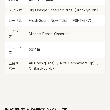
スタジオ
Big Orange Sheep Studios（Brooklyn, NY）
レーベル
Fresh Sound New Talent（FSNT-577）
エンジニ
Michael Perez-Cisneros
ア
リリース
2019年
年
主要メン
Ari Hoenig（ds）、Nitai Hershkovits（p）、
バー
Or Bareket（b）