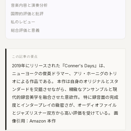
オープンリール・レストア・レコード
間オーディオ｜配置・動きを記録・5.1〜
音楽内容と演奏分析
2.2・ADM/BW64
国際的評価と批評
UON SPATIAL
私のレビュー
相整合｜スポットを整え、立体音響で書き出
総合評価と意義
環境キャプチャー
ームトーン実測｜環境に最適化して自動整音
この記事の要点
UON STAGE
2019年にリリースされた『Conner's Days』は、
音設計シミュレーター｜無指向 A/B・残響・
射
ニューヨークの俊英ドラマー、アリ・ホーニグのトリ
オによる作品である。 本作は自身のオリジナルとスタ
UON FIELD
イキング一致率｜2D/3D で音場を予測
ンダードを交錯させながら、精緻なアンサンブルと現
代的録音美学を融合させた意欲作。 特に録音面の完成
UON ANALYZER
度とインタープレイの緻密さが、オーディオファイル
ーディオアナライザー｜LUFS・スペクトラ
・8計測
とジャズリスナー双方から高い評価を受けている。 画
像引用：Amazon 本作
UON MONTAGE
ラシックのテイク編集｜いちばん良い部分を