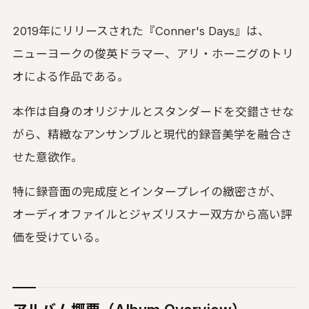
い合わせる
2019年にリリースされた『Conner's Days』は、
UON MAXIMIZER
域別マキシマイザー｜音を大きく、音を変え
ニューヨークの俊英ドラマー、アリ・ホーニグのトリ
オによる作品である。
UON PIANO
アノ調律｜ブラウザで精密チューニング
本作は自身のオリジナルとスタンダードを交錯させな
uon TEAM
がら、精緻なアンサンブルと現代的録音美学を融合さ
言葉方式のチーム編集｜3 人と録音を編集
せた意欲作。
空音ルック
特に録音面の完成度とインタープレイの緻密さが、
D LUT 33 本｜ブラウザで適用・DaVinci 用
ube
オーディオファイルとジャズリスナー双方から高い評
UON ARTWORK
価を受けている。
像変換 (無料)｜ジャケット・サムネイルを規
どおりに