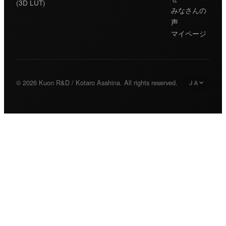
(3D LUT)
みなさんの
声
マイページ
© 2026 Kuon R&D / Kotaro Asahina. All rights reserved.
JA
日本語
Japanese
English
English
Deutsch
German
繁體中文
Traditional Chinese