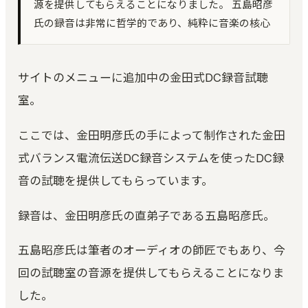
源を提供してもらえることになりました。 五島昭彦
氏の録音は非常に哲学的であり、純粋に音楽の核心
環境キャプチャー
ルームトーン実測｜環境に最適化して自動整音
KUON STAGE
サイトのメニューに追加中の金田式DC録音試聴
録音設計シミュレーター｜無指向 A/B・残響・反射
室。
KUON FIELD
マイキング一致率｜2D/3D で音場を予測
ここでは、金田明彦氏の手によって制作された金田
KUON ANALYZER
式バランス電流伝送DC録音システムを使ったDC録
オーディオアナライザー｜LUFS・スペクトラム・8
計測
音の試聴を提供してもらっています。
KUON MONTAGE
録音は、金田明彦氏の直弟子である五島昭彦氏。
クラシックのテイク編集｜いちばん良い部分を縫い
合わせる
五島昭彦氏は筆者のオーディオの師匠でもあり、今
KUON MAXIMIZER
回の試聴室の音源を提供してもらえることになりま
帯域別マキシマイザー｜音を大きく、音を変えず
した。
KUON PIANO