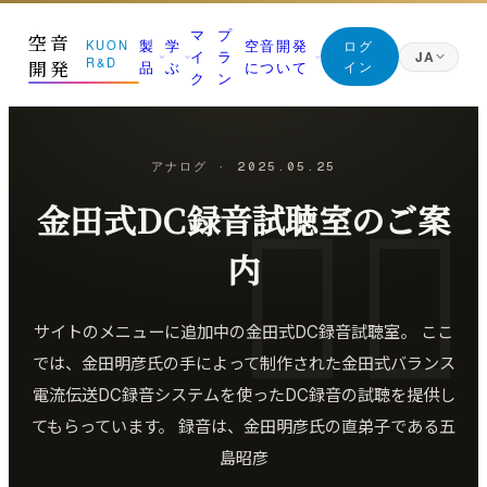
マ
プ
空音
製
学
空音開発
KUON
ログ
イ
ラ
JA
R&D
開発
品
ぶ
について
イン
ク
ン
日本語
Japanese
01 測る
ジャーナル (すべての記事)
マニフェスト
English
アナログ
·
2025.05.25
English
部屋を知る｜ROOM CAPTURE・KUON STAGE・
空音開発が持っている知識は、すべてここに。無料
なぜ空音開発を作るのか
KUON FIELD
です
Deutsch
金田式DC録音試聴室のご案

創業者
German
02 録る
最新の記事
朝比奈幸太郎
繁體中文
内
その日を捉える｜P-86S・KUON DAW・KUON
新着と、書き直した記事を新しい順に
Traditional Chinese
DAR・LESSON RECORDER
世界初の技術
録音技術
ブラウザだけで完結することを、世界で初めて実現
03 整える
マイクの立て方と楽器別の録り方
した技術
サイトのメニューに追加中の金田式DC録音試聴室。 ここ
最良の一本にする｜MONTAGE・MAXIMIZER・
では、金田明彦氏の手によって制作された金田式バランス
ANALYZER・INTONATION
部屋と音響
KUON の仕組み
残響・反射・測定・ルームアコースティック
ブラウザで完結する設計と、データの扱い
電流伝送DC録音システムを使ったDC録音の試聴を提供し
04 残す
てもらっています。 録音は、金田明彦氏の直弟子である五
未来へ届ける｜Vault・DDP PLAYER・ARTWORK・
録音機材
みなさんの声
Collaborate
島昭彦
マイク・レコーダー・インターフェース
バグ報告・改善案 (ログイン不要)