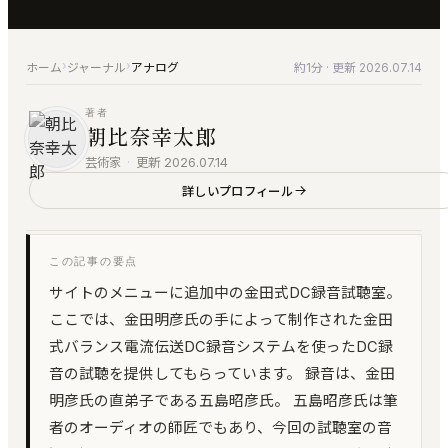
すべての製品
仕上げ
お問い合わせ
音楽家のための、洗練されたツール群
編集・マスタリング・DAW・自動化
ご質問・ご相談はこちらから
KUON AI
›
›
ホーム
ジャーナル
アナログ
約1分
· 更新 2026.07.14
楽典と音楽
音楽家のための AI｜楽典・和声・音響学に答える
楽典・和声・楽器・演奏・音楽史
著者
KUON NOTE
朝比奈幸太郎
音響工学
楽譜が貼れるノート｜五線譜・レッスン録音・マイ
測定・解析・電子回路
芸術家
·
更新 2026.07.14
ンドマップ
詳しいプロフィール
KUON AI
KUON DAW
読んでも分からないことは、聞いてください。音楽
ブラウザ DAW｜録音・編集・ミックス
は生成しません
この記事の要点
KUON DAR
KUON NOTE
マスタリング・ベンチ｜編集・修復・解析・書き出
サイトのメニューに追加中の金田式DC録音試聴室。
楽譜が貼れるノート｜五線譜・レッスン録音・マイ
し
ンドマップ
ここでは、金田明彦氏の手によって制作された金田
KUON DAR 3D
式バランス電流伝送DC録音システムを使ったDC録
アナログ
空間オーディオ｜配置・動きを記録・5.1〜22.2・
音の試聴を提供してもらっています。 録音は、金田
オープンリール・レストア・レコード
ADM/BW64
明彦氏の直弟子である五島昭彦氏。 五島昭彦氏は筆
KUON SPATIAL
者のオーディオの師匠でもあり、今回の試聴室の音
位相整合｜スポットを整え、立体音響で書き出す