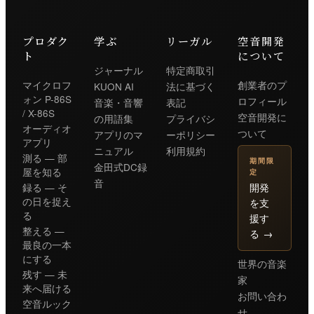
プロダク
学ぶ
リーガル
空音開発
ト
について
ジャーナル
特定商取引
マイクロフ
創業者のプ
KUON AI
法に基づく
ォン P-86S
ロフィール
音楽・音響
表記
/ X-86S
空音開発に
の用語集
プライバシ
オーディオ
ついて
アプリのマ
ーポリシー
アプリ
ニュアル
利用規約
測る — 部
期間限
金田式DC録
屋を知る
定
音
開発
録る — そ
の日を捉え
を支
る
援す
整える —
る
→
最良の一本
にする
世界の音楽
残す — 未
家
来へ届ける
お問い合わ
空音ルック
せ