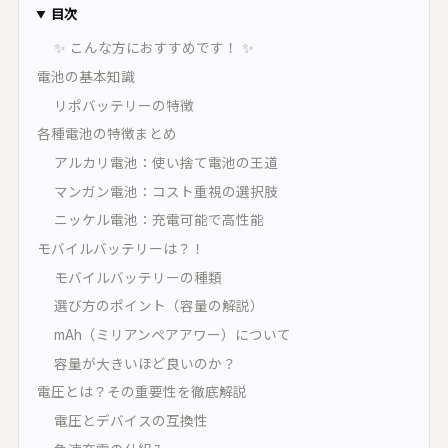
オープンリール・レストア・レコード
間オーディオ｜配置・動きを記録・5.1〜
目次
2.2・ADM/BW64
✨ こんな方におすすめです！ ✨
UON SPATIAL
電池の基本知識
相整合｜スポットを整え、立体音響で書き出
リポバッテリーの特徴
各種電池の特徴まとめ
環境キャプチャー
アルカリ電池：使い捨て電池の王道
ームトーン実測｜環境に最適化して自動整音
マンガン電池：コスト重視の選択肢
UON STAGE
ニッケル電池：充電可能で高性能
音設計シミュレーター｜無指向 A/B・残響・
射
モバイルバッテリーは？！
モバイルバッテリーの種類
UON FIELD
イキング一致率｜2D/3D で音場を予測
選び方のポイント（容量の解説）
mAh（ミリアンペアアワー）について
UON ANALYZER
容量が大きいほど良いのか？
ーディオアナライザー｜LUFS・スペクトラ
・8計測
電圧とは？その重要性を徹底解説
電圧とデバイスの互換性
UON MONTAGE
ラシックのテイク編集｜いちばん良い部分を