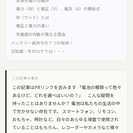
急速充電の仕組み
い合わせる
電力（W）と電圧（V）、電流（A）の関係式
UON MAXIMIZER
W（ワット）とは
域別マキシマイザー｜音を大きく、音を変え
電圧と電力の違い
充電器のW数が異なる理由
UON PIANO
バッテリー長持ちの７つの秘訣！
アノ調律｜ブラウザで精密チューニング
豆知識：冬のロケでは・・・
uon TEAM
言葉方式のチーム編集｜3 人と録音を編集
空音ルック
この記事の要点
D LUT 33 本｜ブラウザで適用・DaVinci 用
この記事はPRリンクを含みます 「電池の種類って色々
ube
あるけど、どれを選べばいいの？」 こんな疑問を
UON ARTWORK
持ったことはありませんか？ 電池は私たちの生活の中
像変換 (無料)｜ジャケット・サムネイルを規
どおりに
で欠かせない存在です。 スマートフォン、リモコン、
おもちゃ、時計など、日々のあらゆる場面で使用され
ていることはもちろん、レコーダーやカメラなど様々