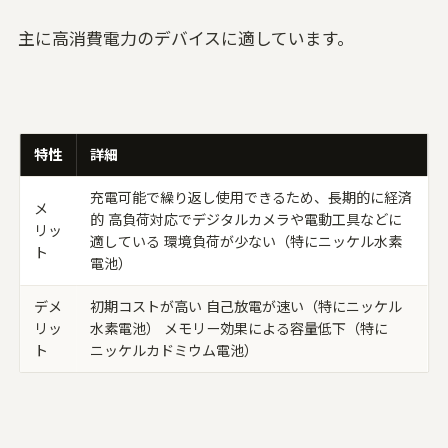
主に高消費電力のデバイスに適しています。
特性
詳細
充電可能で繰り返し使用できるため、長期的に経済
メ
的 高負荷対応でデジタルカメラや電動工具などに
リッ
適している 環境負荷が少ない（特にニッケル水素
ト
電池）
デメ
初期コストが高い 自己放電が速い（特にニッケル
リッ
水素電池） メモリー効果による容量低下（特に
ト
ニッケルカドミウム電池）