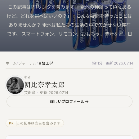
来へ届ける｜Vault・DDP PLAYER・
KUON の仕組み
この記事はPRリンクを含みます 「電池の種類って色々ある
録音機材
RTWORK・Collaborate
ブラウザで完結する設計と、データの扱い
マイク・レコーダー・インターフェース
けど、どれを選べばいいの？」 こんな疑問を持ったことは
すべての製品
ありませんか？ 電池は私たちの生活の中で欠かせない存在
みなさんの声
仕上げ
楽家のための、洗練されたツール群
バグ報告・改善案 (ログイン不要)
編集・マスタリング・DAW・自動化
です。 スマートフォン、リモコン、おもちゃ、時計など、日
UON AI
お問い合わせ
楽典と音楽
楽家のための AI｜楽典・和声・音響学に答え
ご質問・ご相談はこちらから
楽典・和声・楽器・演奏・音楽史
›
›
ホーム
ジャーナル
音響工学
約11分
· 更新 2026.07.14
音響工学
UON NOTE
測定・解析・電子回路
譜が貼れるノート｜五線譜・レッスン録音・
著者
インドマップ
朝比奈幸太郎
KUON AI
読んでも分からないことは、聞いてください。
UON DAW
芸術家
·
更新 2026.07.14
音楽は生成しません
ラウザ DAW｜録音・編集・ミックス
詳しいプロフィール
KUON NOTE
UON DAR
楽譜が貼れるノート｜五線譜・レッスン録音・
スタリング・ベンチ｜編集・修復・解析・書
マインドマップ
出し
この記事は広告を含みます
PR
アナログ
UON DAR 3D