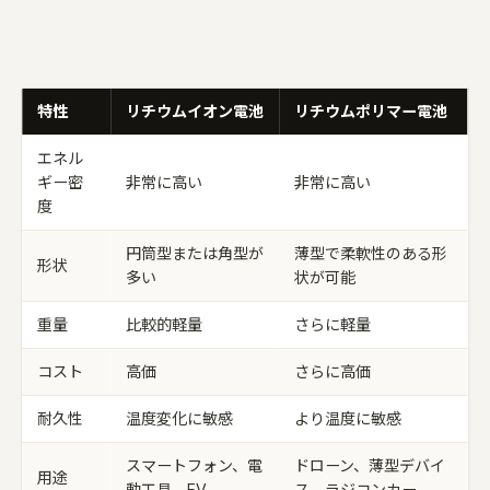
特性
リチウムイオン電池
リチウムポリマー電池
エネル
ギー密
非常に高い
非常に高い
度
円筒型または角型が
薄型で柔軟性のある形
形状
多い
状が可能
重量
比較的軽量
さらに軽量
コスト
高価
さらに高価
耐久性
温度変化に敏感
より温度に敏感
スマートフォン、電
ドローン、薄型デバイ
用途
動工具、EV
ス、ラジコンカー