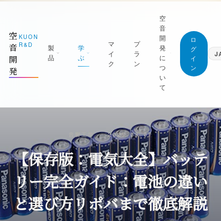
空
音
空
KUON
開
ロ
マ
プ
R&D
音
製
学
発
グ
イ
ラ
J
品
ぶ
に
開
イ
ク
ン
つ
ン
発
日本語
い
Japanese
て
English
1 測る
ジャーナル (すべての記事)
English
屋を知る｜ROOM CAPTURE・KUON
空音開発が持っている知識は、すべてここに。
Deutsch
TAGE・KUON FIELD
無料です
German
マニフェスト
音響工学
·
2025.03.07
2 録る
最新の記事
繁體中文
なぜ空音開発を作るのか
Traditional Chinese
【保存版：電気大全】バッテ
の日を捉える｜P-86S・KUON DAW・
新着と、書き直した記事を新しい順に
UON DAR・LESSON RECORDER
創業者
録音技術
朝比奈幸太郎
リー完全ガイド：電池の違い
3 整える
マイクの立て方と楽器別の録り方
良の一本にする｜MONTAGE・
世界初の技術
と選び方リポバまで徹底解説
AXIMIZER・ANALYZER・INTONATION
部屋と音響
ブラウザだけで完結することを、世界で初め
実現した技術
残響・反射・測定・ルームアコースティック
4 残す